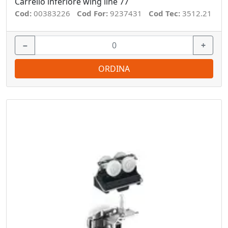
Carrello inferiore wing line 77
Cod:
00383226
Cod For:
9237431
Cod Tec:
3512.21
−
+
ORDINA