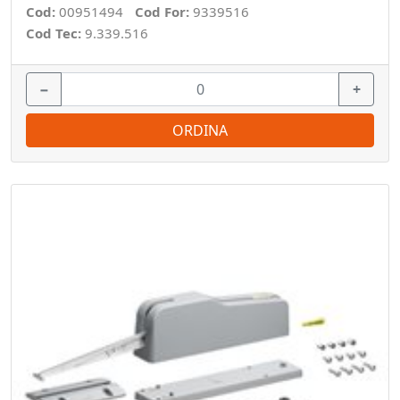
Cod:
00951494
Cod For:
9339516
Cod Tec:
9.339.516
−
+
ORDINA