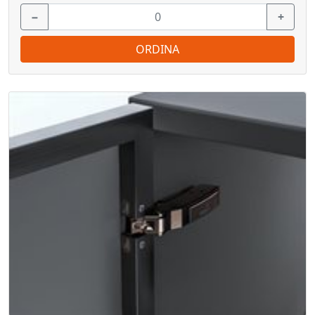
−
+
ORDINA