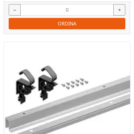
−
+
ORDINA