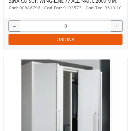
BINARIO SUP. WING-LINE 77 ALL. NAT. L.2000 MM.
Cod:
00886796
Cod For:
9193573
Cod Tec:
3510.10
−
+
ORDINA