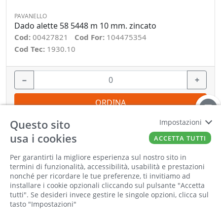
PAVANELLO
Dado alette 58 5448 m 10 mm. zincato
Cod:
00427821
Cod For:
104475354
Cod Tec:
1930.10
−
+
ORDINA
Questo sito
Impostazioni
usa i cookies
ACCETTA TUTTI
Per garantirti la migliore esperienza sul nostro sito in
Informiamo la nostra clientela che saremo
termini di funzionalità, accessibilità, usabilità e prestazioni
chiusi per la pausa estiva dall'8 al 23 agosto
nonché per ricordare le tue preferenze, ti invitiamo ad
compresi. Tutti gli ordini online ricevuti
installare i cookie opzionali cliccando sul pulsante "Accetta
durante la chiusura saranno elaborati a partire
tutti". Se desideri invece gestire le singole opzioni, clicca sul
tasto "Impostazioni"
dal 24 agosto