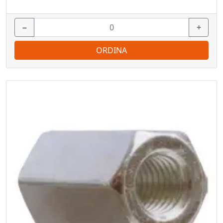
−
+
ORDINA