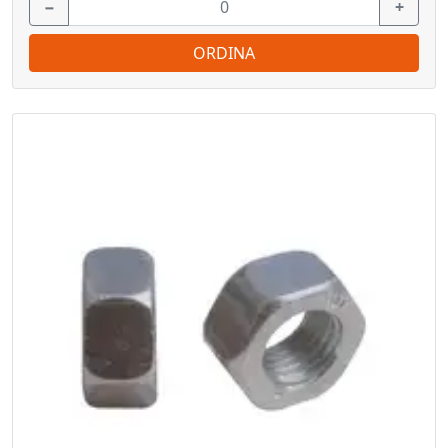
−
+
ORDINA