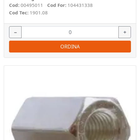
Cod:
00495011
Cod For:
104431338
Cod Tec:
1901.08
−
+
ORDINA