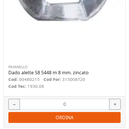
PAVANELLO
Dado alette 58 5448 m 8 mm. zincato
Cod:
00480215
Cod For:
315008T20
Cod Tec:
1930.08
−
+
ORDINA