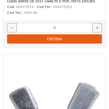
Dado alette 58 5931 5448 m 6 mm. ferro zincato
Cod:
00427814
Cod For:
104475352
Cod Tec:
1930.06
−
+
ORDINA