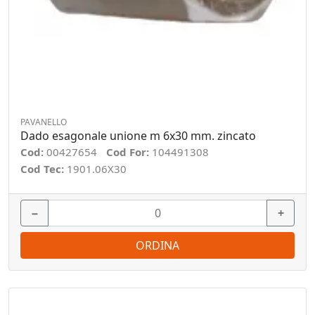
PAVANELLO
Dado esagonale unione m 6x30 mm. zincato
Cod:
00427654
Cod For:
104491308
Cod Tec:
1901.06X30
−
+
ORDINA