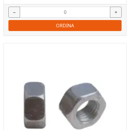
−
+
ORDINA