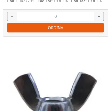
Cod:
00427791
Cod For:
1930.04
Cod Tec:
1930.04
−
+
ORDINA