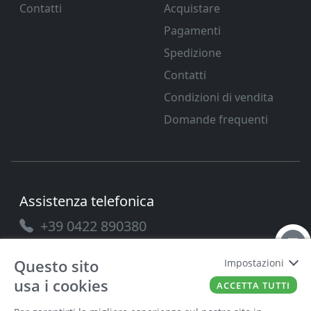
Contatti
Acquistare
Pagamenti
Spedizione
Contatti
Condizioni di vendita
Domande frequenti
Assistenza telefonica
+39 0422 890380
Questo sito
Impostazioni
usa i cookies
ACCETTA TUTTI
PAVANELLO SRL
P.IVA
03432690265
Cap. Soc.
100.000