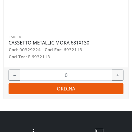
EMUCA
CASSETTO METALLIC MOKA 681X130
Cod:
00329224
Cod For:
6932113
Cod Tec:
E.6932113
−
+
ORDINA