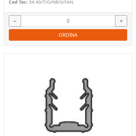
Cod Tec:
34.40/T/G/NR/S/FAN
−
+
ORDINA