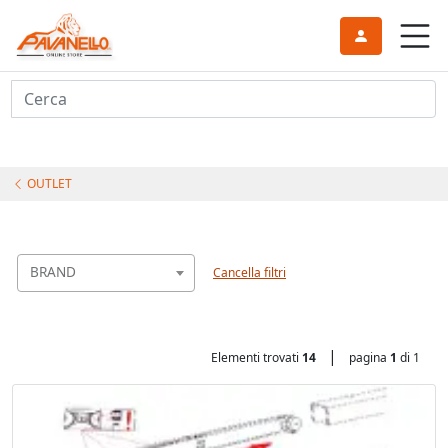
Cerca
OUTLET
BRAND
Cancella filtri
|
Elementi trovati
14
pagina
1
di 1