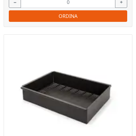
−
+
ORDINA