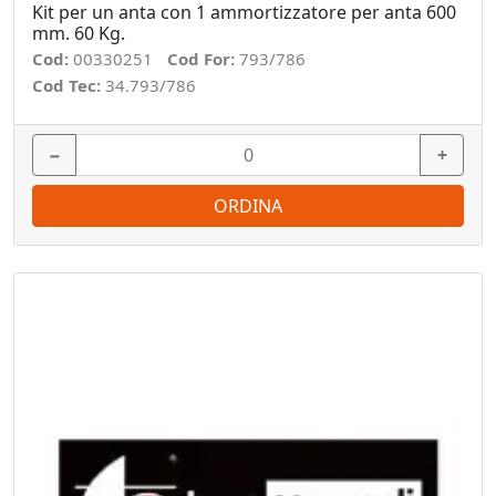
Kit per un anta con 1 ammortizzatore per anta 600
mm. 60 Kg.
Cod:
00330251
Cod For:
793/786
Cod Tec:
34.793/786
−
+
ORDINA