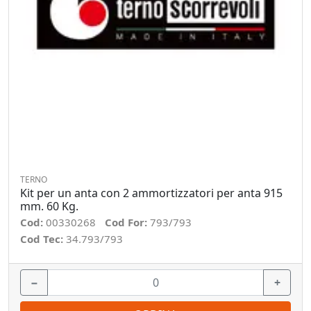
TERNO
Kit per un anta con 2 ammortizzatori per anta 915
mm. 60 Kg.
Cod:
00330268
Cod For:
793/793
Cod Tec:
34.793/793
−
+