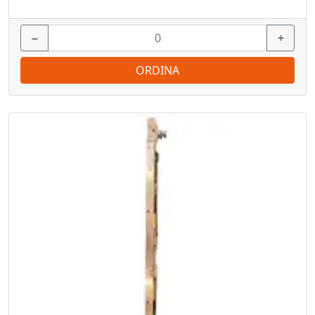
−
+
ORDINA