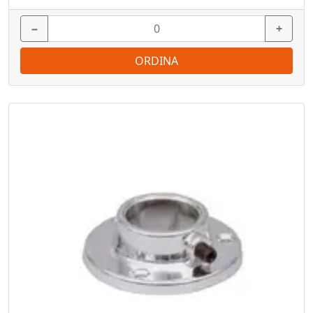
−
+
ORDINA