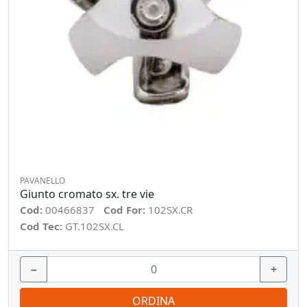
PAVANELLO
Giunto cromato sx. tre vie
Cod:
00466837
Cod For:
102SX.CR
Cod Tec:
GT.102SX.CL
−
+
ORDINA