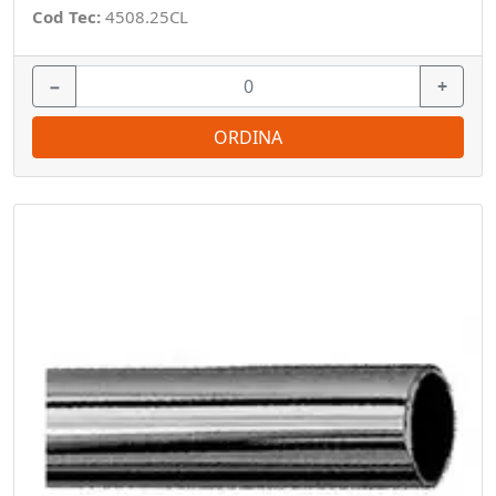
Cod Tec:
4508.25CL
−
+
ORDINA