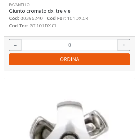
PAVANELLO
Giunto cromato dx. tre vie
Cod:
00396240
Cod For:
101DX.CR
Cod Tec:
GT.101DX.CL
−
+
ORDINA