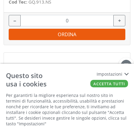
Cod Tec:
GQ.913.NS
−
+
ORDINA
Questo sito
Impostazioni
usa i cookies
ACCETTA TUTTI
Per garantirti la migliore esperienza sul nostro sito in
Informiamo la nostra clientela che saremo
termini di funzionalità, accessibilità, usabilità e prestazioni
chiusi per la pausa estiva dall'8 al 23 agosto
nonché per ricordare le tue preferenze, ti invitiamo ad
compresi. Tutti gli ordini online ricevuti
installare i cookie opzionali cliccando sul pulsante "Accetta
durante la chiusura saranno elaborati a partire
tutti". Se desideri invece gestire le singole opzioni, clicca sul
tasto "Impostazioni"
dal 24 agosto