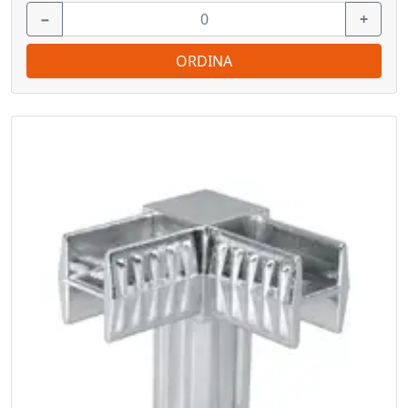
−
+
ORDINA