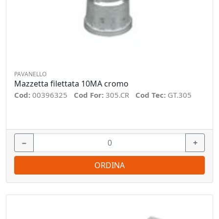
PAVANELLO
Mazzetta filettata 10MA cromo
Cod:
00396325
Cod For:
305.CR
Cod Tec:
GT.305
−
+
ORDINA