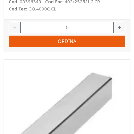
Cod:
00396349
Cod For:
402/2525/1,2.CR
Cod Tec:
GQ.4000Q.CL
−
+
ORDINA