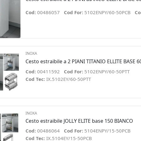
Cod:
00486057
Cod For:
5102ENPY/60-50PCB
Co
INOXA
Cesto estraibile a 2 PIANI TITANIO ELLITE BASE 6
Cod:
00411592
Cod For:
5102ENPY/60-50PTT
Cod Tec:
IX.5102EY/60-50PTT
INOXA
Cesto estraibile JOLLY ELITE base 150 BIANCO
Cod:
00486064
Cod For:
5104ENPY/15-50PCB
Cod Tec:
IX.5104EY/15-50PCB