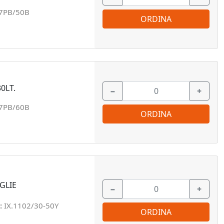
97PB/50B
ORDINA
0LT.
−
+
97PB/60B
ORDINA
GLIE
−
+
:
IX.1102/30-50Y
ORDINA