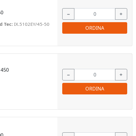
50
−
+
d Tec:
IX.5102EY/45-50
ORDINA
 450
−
+
ORDINA
00