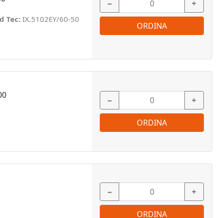
−
+
d Tec:
IX.5102EY/60-50
ORDINA
00
−
+
ORDINA
−
+
ORDINA