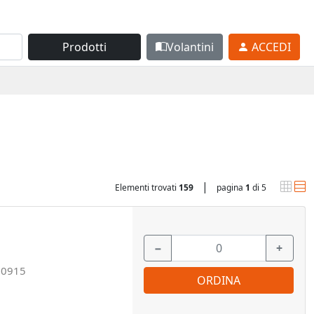
Prodotti
Volantini
ACCEDI
|
Elementi trovati
159
pagina
1
di 5
−
+
00915
ORDINA