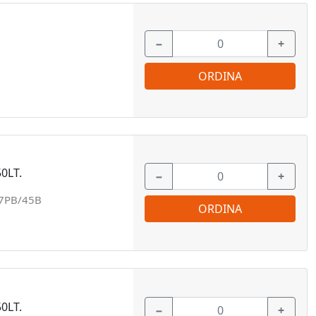
−
+
ORDINA
0LT.
−
+
97PB/45B
ORDINA
0LT.
−
+