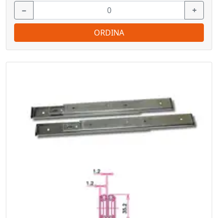
−
+
ORDINA