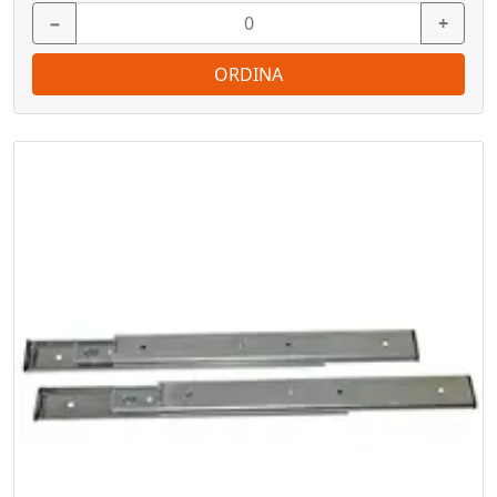
−
+
ORDINA