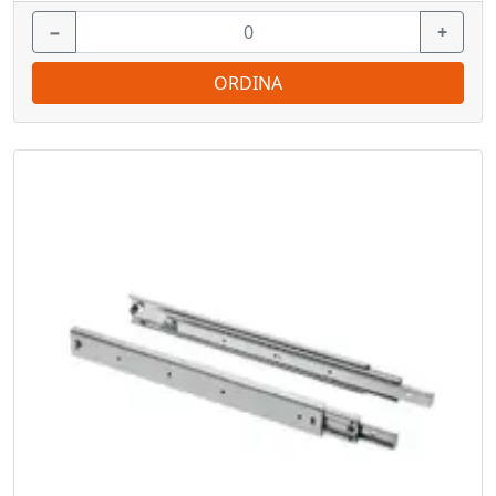
−
+
ORDINA