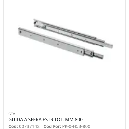
GTV
GUIDA A SFERA ESTR.TOT. MM.800
Cod:
00737142
Cod For:
PK-0-H53-800