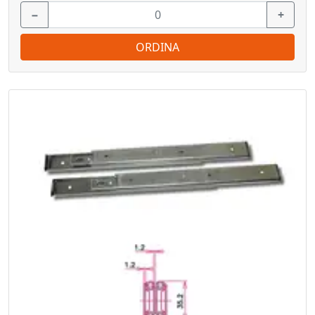
−
+
ORDINA