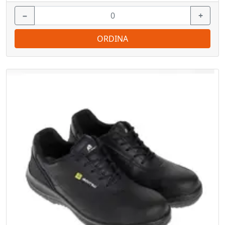
−
+
ORDINA