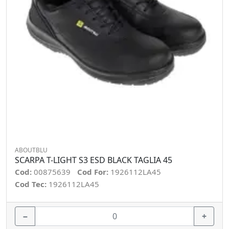
ABOUTBLU
SCARPA T-LIGHT S3 ESD BLACK TAGLIA 45
Cod:
00875639
Cod For:
1926112LA45
Cod Tec:
1926112LA45
−
+