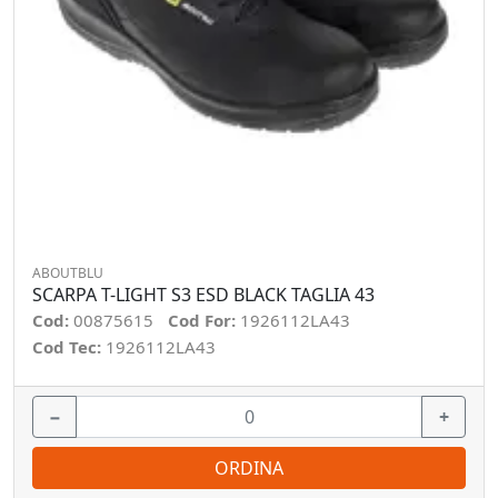
ABOUTBLU
SCARPA T-LIGHT S3 ESD BLACK TAGLIA 43
Cod:
00875615
Cod For:
1926112LA43
Cod Tec:
1926112LA43
−
+
ORDINA