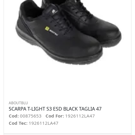
ABOUTBLU
SCARPA T-LIGHT S3 ESD BLACK TAGLIA 47
Cod:
00875653
Cod For:
1926112LA47
Cod Tec:
1926112LA47