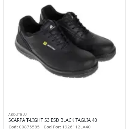
ABOUTBLU
SCARPA T-LIGHT S3 ESD BLACK TAGLIA 40
Cod:
00875585
Cod For:
1926112LA40