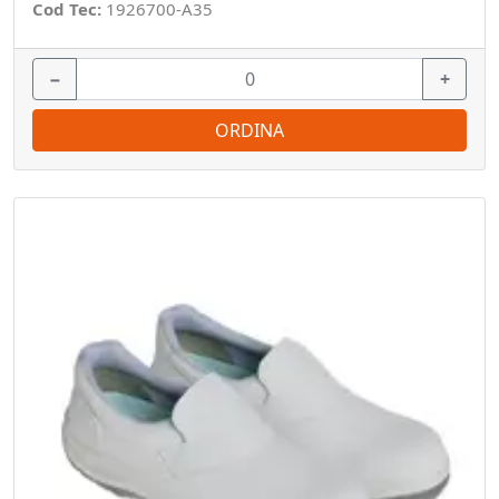
Cod Tec:
1926700-A35
−
+
ORDINA