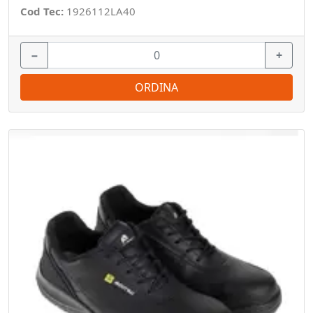
Cod Tec:
1926112LA40
−
+
ORDINA