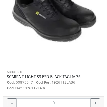
ABOUTBLU
SCARPA T-LIGHT S3 ESD BLACK TAGLIA 36
Cod:
00875547
Cod For:
1926112LA36
Cod Tec:
1926112LA36
−
+