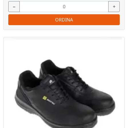
−
+
ORDINA