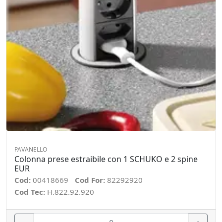
PAVANELLO
Colonna prese estraibile con 1 SCHUKO e 2 spine
EUR
Cod:
00418669
Cod For:
82292920
Cod Tec:
H.822.92.920