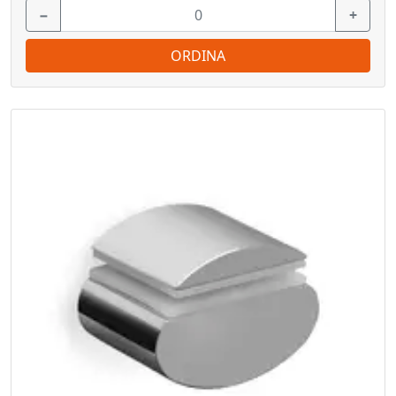
−
+
ORDINA