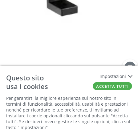
Questo sito
Impostazioni
MITAL
usa i cookies
ACCETTA TUTTI
REGGIMENSOLA ZAMA REG. NERO OPACO
SP.MM.6/10
Per garantirti la migliore esperienza sul nostro sito in
Cod:
00566308
Cod For:
RM06 NROP
termini di funzionalità, accessibilità, usabilità e prestazioni
Cod Tec:
74.RM06.NE
nonché per ricordare le tue preferenze, ti invitiamo ad
installare i cookie opzionali cliccando sul pulsante "Accetta
tutti". Se desideri invece gestire le singole opzioni, clicca sul
tasto "Impostazioni"
−
+