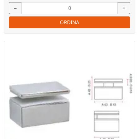
−
+
ORDINA