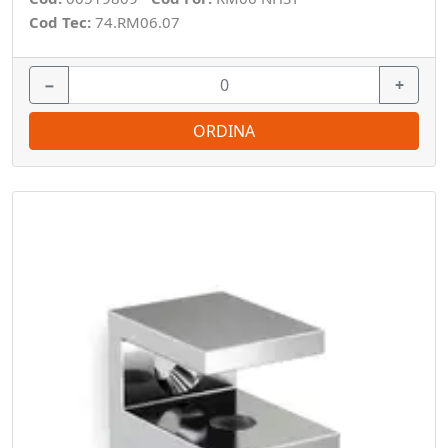
Cod Tec:
74.RM06.07
−
+
ORDINA