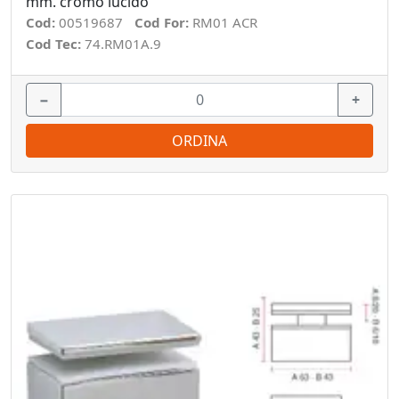
mm. cromo lucido
Cod:
00519687
Cod For:
RM01 ACR
Cod Tec:
74.RM01A.9
−
+
ORDINA