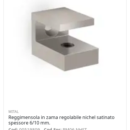
MITAL
Reggimensola in zama regolabile nichel satinato
spessore 6/10 mm.
Cod:
00519809
Cod For:
RM06 NHST