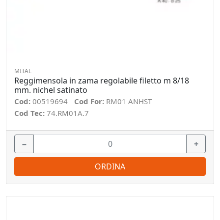
MITAL
Reggimensola in zama regolabile filetto m 8/18
mm. nichel satinato
Cod:
00519694
Cod For:
RM01 ANHST
Cod Tec:
74.RM01A.7
−
+
ORDINA