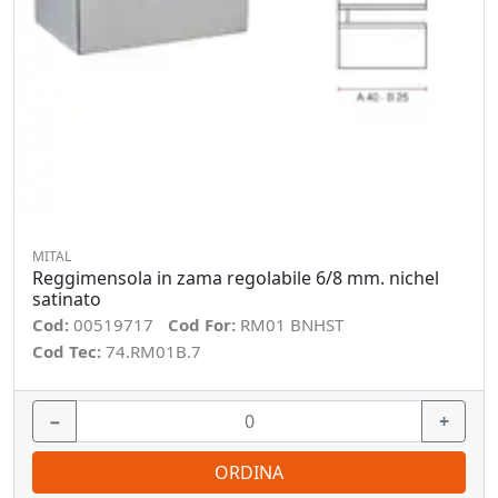
MITAL
Reggimensola in zama regolabile 6/8 mm. nichel
satinato
Cod:
00519717
Cod For:
RM01 BNHST
Cod Tec:
74.RM01B.7
−
+
ORDINA