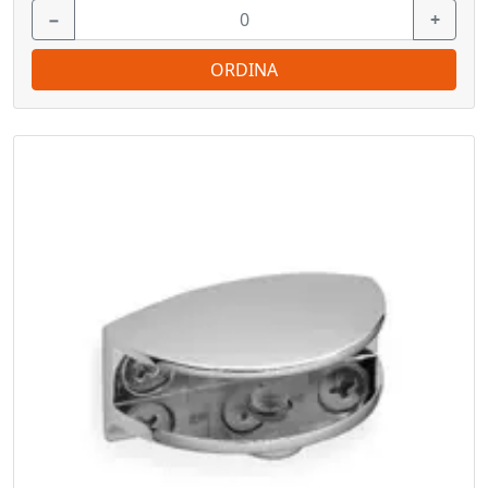
−
+
ORDINA