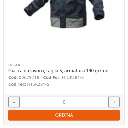
HOGERT
Giacca da lavoro, taglia S, armatura 190 gr/mq
Cod:
00679718
Cod For:
HT5K281-S
Cod Tec:
HT5K281-S
−
+
ORDINA