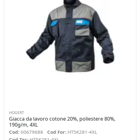
HOGERT
Giacca da lavoro cotone 20%, poliestere 80%,
190g/m, 4XL
Cod:
00679688
Cod For:
HT5K281-4XL
Cod Tec:
HT5K281-4XL