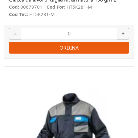
Cod:
00679701
Cod For:
HT5K281-M
Cod Tec:
HT5K281-M
−
+
ORDINA