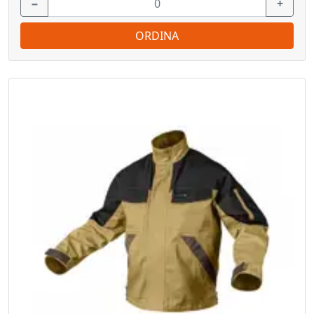
−
+
ORDINA