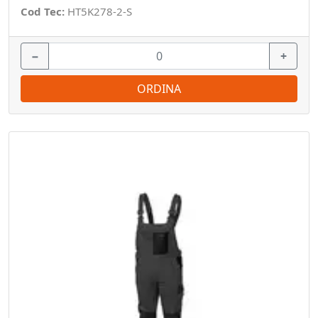
Cod Tec:
HT5K278-2-S
−
+
ORDINA