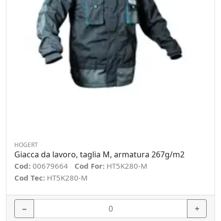
HOGERT
Giacca da lavoro, taglia M, armatura 267g/m2
Cod:
00679664
Cod For:
HT5K280-M
Cod Tec:
HT5K280-M
−
+