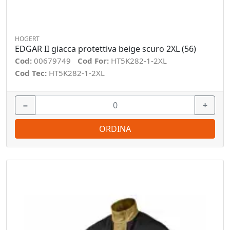
HOGERT
EDGAR II giacca protettiva beige scuro 2XL (56)
Cod:
00679749
Cod For:
HT5K282-1-2XL
Cod Tec:
HT5K282-1-2XL
−
+
ORDINA