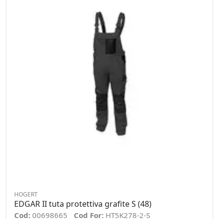
HOGERT
EDGAR II tuta protettiva grafite S (48)
Cod:
00698665
Cod For:
HT5K278-2-S