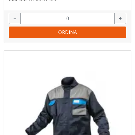
−
+
ORDINA