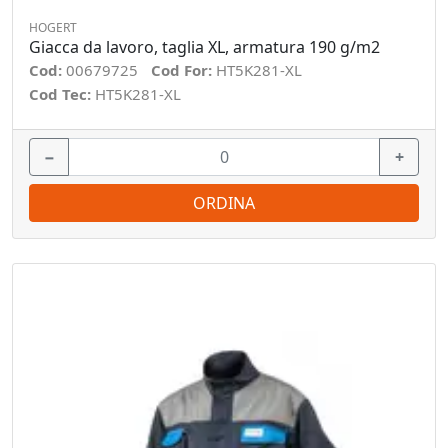
HOGERT
Giacca da lavoro, taglia XL, armatura 190 g/m2
Cod:
00679725
Cod For:
HT5K281-XL
Cod Tec:
HT5K281-XL
−
+
ORDINA