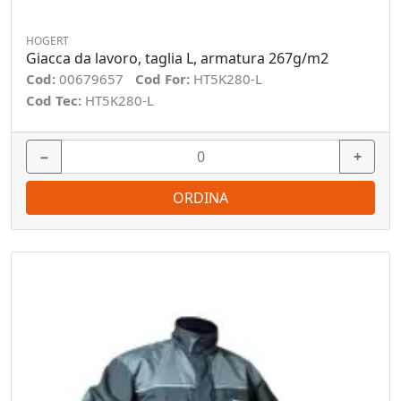
HOGERT
Giacca da lavoro, taglia L, armatura 267g/m2
Cod:
00679657
Cod For:
HT5K280-L
Cod Tec:
HT5K280-L
−
+
ORDINA