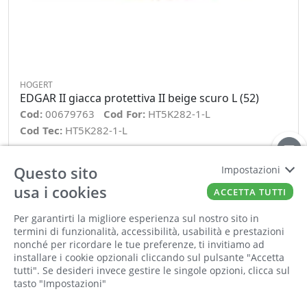
HOGERT
EDGAR II giacca protettiva II beige scuro L (52)
Cod:
00679763
Cod For:
HT5K282-1-L
Cod Tec:
HT5K282-1-L
Questo sito
Impostazioni
−
+
usa i cookies
ACCETTA TUTTI
ORDINA
Per garantirti la migliore esperienza sul nostro sito in
Informiamo la nostra clientela che saremo
termini di funzionalità, accessibilità, usabilità e prestazioni
chiusi per la pausa estiva dall'8 al 23 agosto
nonché per ricordare le tue preferenze, ti invitiamo ad
compresi. Tutti gli ordini online ricevuti
installare i cookie opzionali cliccando sul pulsante "Accetta
durante la chiusura saranno elaborati a partire
tutti". Se desideri invece gestire le singole opzioni, clicca sul
tasto "Impostazioni"
dal 24 agosto