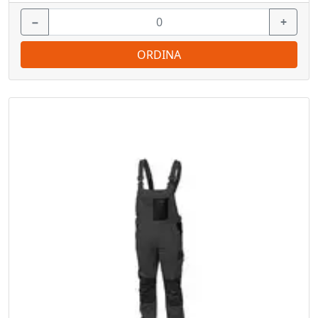
−
+
ORDINA