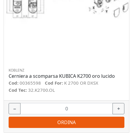
KOBLENZ
Cerniera a scomparsa KUBICA K2700 oro lucido
Cod:
00365598
Cod For:
K 2700 OR DXSX
Cod Tec:
32.K2700.OL
−
+
ORDINA