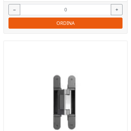
−
+
ORDINA