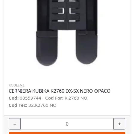
KOBLENZ
CERNIERA KUBIKA K2760 DX-SX NERO OPACO
Cod:
00559744
Cod For:
K 2760 NO
Cod Tec:
32.K2760.NO
−
+