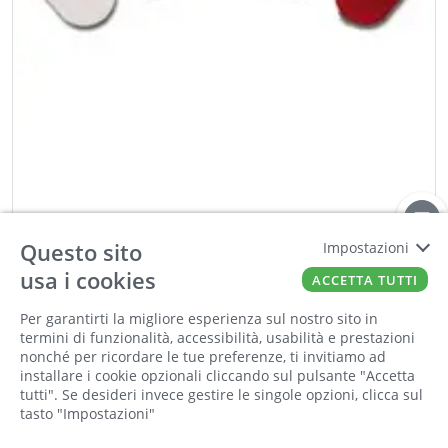
KOBLENZ
Corpertura cerniera Kubikina bianca
Questo sito
Impostazioni
Cod:
00365611
Cod For:
K 61 COVER BI HD
usa i cookies
ACCETTA TUTTI
Cod Tec:
32.K61BI
Per garantirti la migliore esperienza sul nostro sito in
Informiamo la nostra clientela che saremo
termini di funzionalità, accessibilità, usabilità e prestazioni
chiusi per la pausa estiva dall'8 al 23 agosto
−
+
nonché per ricordare le tue preferenze, ti invitiamo ad
compresi. Tutti gli ordini online ricevuti
installare i cookie opzionali cliccando sul pulsante "Accetta
ORDINA
durante la chiusura saranno elaborati a partire
tutti". Se desideri invece gestire le singole opzioni, clicca sul
tasto "Impostazioni"
dal 24 agosto