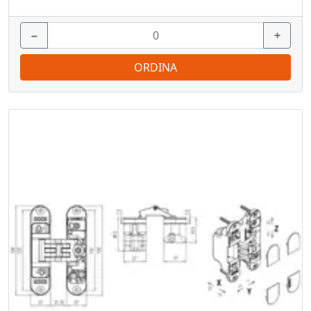
−
+
ORDINA