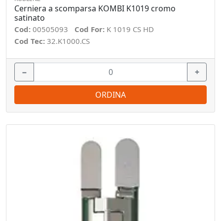
Cerniera a scomparsa KOMBI K1019 cromo
satinato
Cod:
00505093
Cod For:
K 1019 CS HD
Cod Tec:
32.K1000.CS
−
+
ORDINA