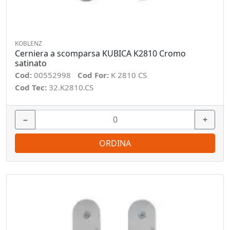
KOBLENZ
Cerniera a scomparsa KUBICA K2810 Cromo
satinato
Cod:
00552998
Cod For:
K 2810 CS
Cod Tec:
32.K2810.CS
−
+
ORDINA