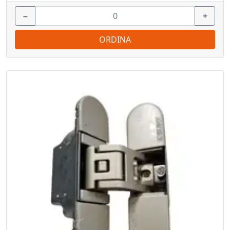
−
+
ORDINA