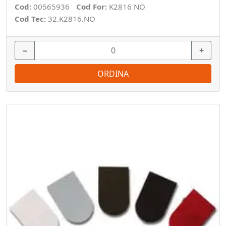
Cod:
00565936
Cod For:
K2816 NO
Cod Tec:
32.K2816.NO
−
+
ORDINA