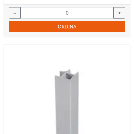
−
+
ORDINA