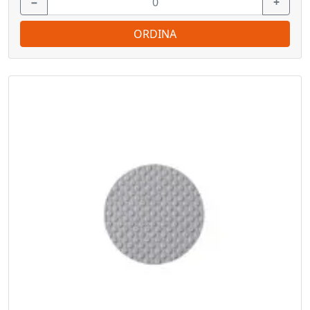
−
+
ORDINA