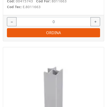
Cod:
00415743
Cod For:
8011663
Cod Tec:
E.8011663
−
+
ORDINA