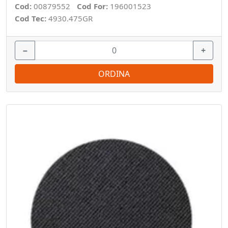
Cod:
00879552
Cod For:
196001523
Cod Tec:
4930.475GR
−
+
ORDINA