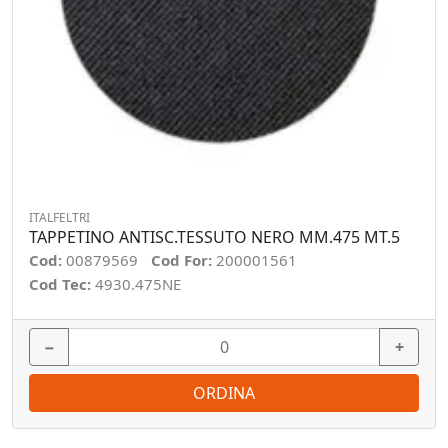
ITALFELTRI
TAPPETINO ANTISC.TESSUTO NERO MM.475 MT.5
Cod:
00879569
Cod For:
200001561
Cod Tec:
4930.475NE
−
+
ORDINA