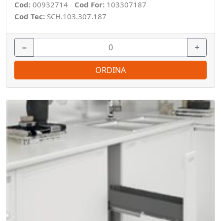
Cod:
00932714
Cod For:
103307187
Cod Tec:
SCH.103.307.187
−
+
ORDINA