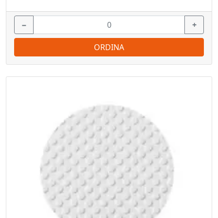
−
+
ORDINA