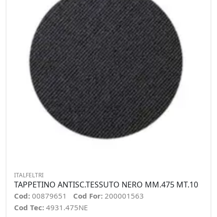
ITALFELTRI
TAPPETINO ANTISC.TESSUTO NERO MM.475 MT.10
Cod:
00879651
Cod For:
200001563
Cod Tec:
4931.475NE