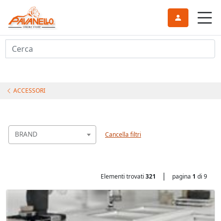
Cerca
ACCESSORI
BRAND
Cancella filtri
|
Elementi trovati
321
pagina
1
di 9