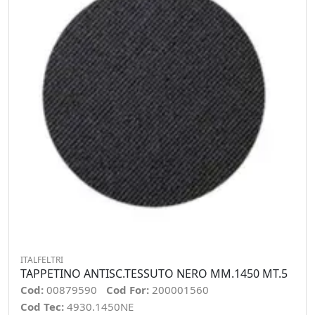
ITALFELTRI
TAPPETINO ANTISC.TESSUTO NERO MM.1450 MT.5
Cod:
00879590
Cod For:
200001560
Cod Tec:
4930.1450NE