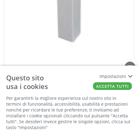
Questo sito
Impostazioni
EMUCA
usa i cookies
ANG 90° PLASLINE2 150 MM. ALL. SATINATO
ACCETTA TUTTI
Cod:
00415781
Cod For:
8015663
Per garantirti la migliore esperienza sul nostro sito in
Cod Tec:
E.8015663
termini di funzionalità, accessibilità, usabilità e prestazioni
nonché per ricordare le tue preferenze, ti invitiamo ad
installare i cookie opzionali cliccando sul pulsante "Accetta
−
+
tutti". Se desideri invece gestire le singole opzioni, clicca sul
tasto "Impostazioni"
ORDINA