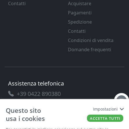
Contatti
Acquistare
Pagamenti
Spedizione
Contatti
Condizioni di vendita
Domande frequenti
Assistenza telefonica
+39 0422 890380
Questo sito
Impostazioni
usa i cookies
ACCETTA TUTTI
PAVANELLO SRL
P.IVA
03432690265
Cap. Soc.
100.000