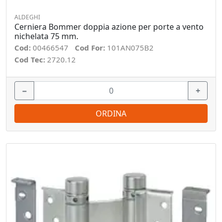
ALDEGHI
Cerniera Bommer doppia azione per porte a vento
nichelata 75 mm.
Cod:
00466547
Cod For:
101AN075B2
Cod Tec:
2720.12
−
+
ORDINA