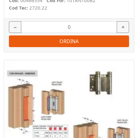
Cod:
00466554
Cod For:
101AN100B2
Cod Tec:
2720.22
−
+
ORDINA