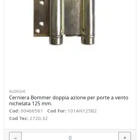
ALDEGHI
Cerniera Bommer doppia azione per porte a vento
nichelata 125 mm.
Cod:
00466561
Cod For:
101AN125B2
Cod Tec:
2720.32
−
+