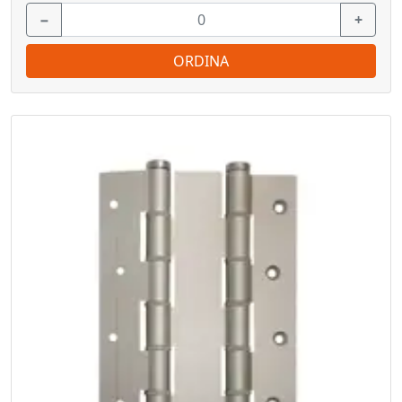
−
+
ORDINA