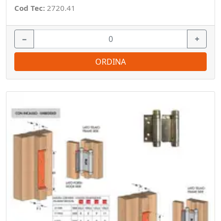
Cod Tec:
2720.41
−
+
ORDINA