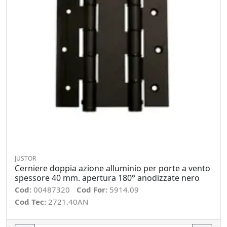
JUSTOR
Cerniere doppia azione alluminio per porte a vento
spessore 40 mm. apertura 180° anodizzate nero
Cod:
00487320
Cod For:
5914.09
Cod Tec:
2721.40AN