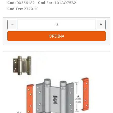
Cod:
00366182
Cod For:
101AO75B2
Cod Tec:
2720.10
−
+
ORDINA