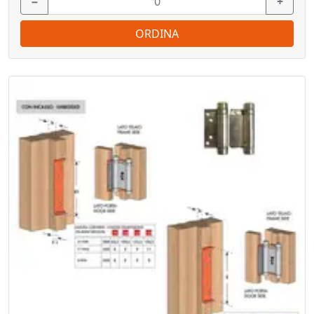
−
+
ORDINA