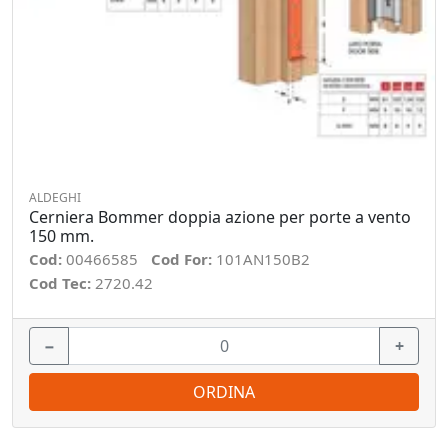
ALDEGHI
Cerniera Bommer doppia azione per porte a vento
150 mm.
Cod:
00466585
Cod For:
101AN150B2
Cod Tec:
2720.42
−
+
ORDINA