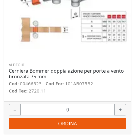
ALDEGHI
Cerniera Bommer doppia azione per porte a vento
bronzata 75 mm.
Cod:
00466523
Cod For:
101AB075B2
Cod Tec:
2720.11
−
+
ORDINA