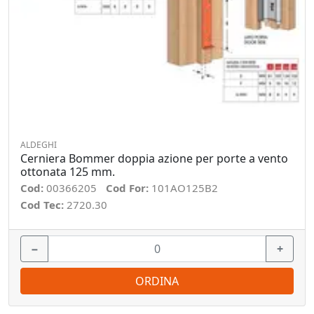
ALDEGHI
Cerniera Bommer doppia azione per porte a vento
ottonata 125 mm.
Cod:
00366205
Cod For:
101AO125B2
Cod Tec:
2720.30
−
+
ORDINA