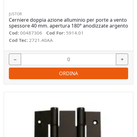
JUSTOR
Cerniere doppia azione alluminio per porte a vento
spessore 40 mm. apertura 180° anodizzate argento
Cod:
00487306
Cod For:
5914.01
Cod Tec:
2721.40AA
−
+
ORDINA