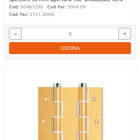
Cod:
00487290
Cod For:
5904.09
Cod Tec:
2721.30AN
−
+
ORDINA