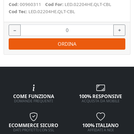
Cod:
00960311
Cod For:
LED.02204HE.QLT-CBL
Cod Tec:
LED.02204HE.QLT-CBL
−
+
ORDINA
COME FUNZIONA
100% RESPONSIVE
DOMANDE FREQUENTI
ACQUISTA DA MOBILE
ECOMMERCE SICURO
100% ITALIANO
DATI PROTETTI CON SSL
AFFIDATI A NOI