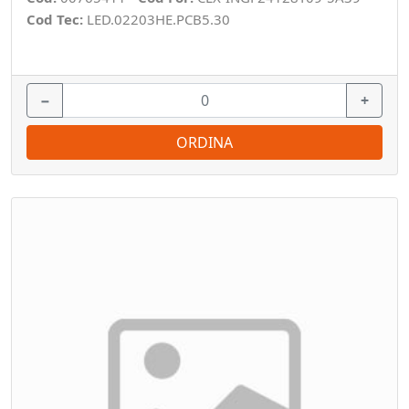
Cod Tec:
LED.02203HE.PCB5.30
−
+
ORDINA