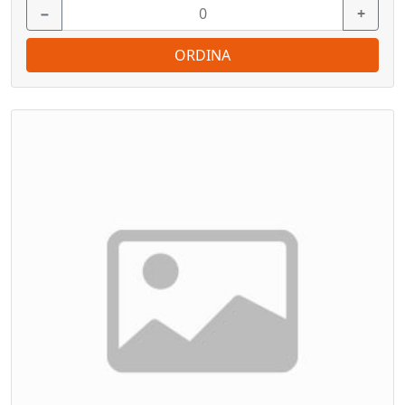
−
+
ORDINA