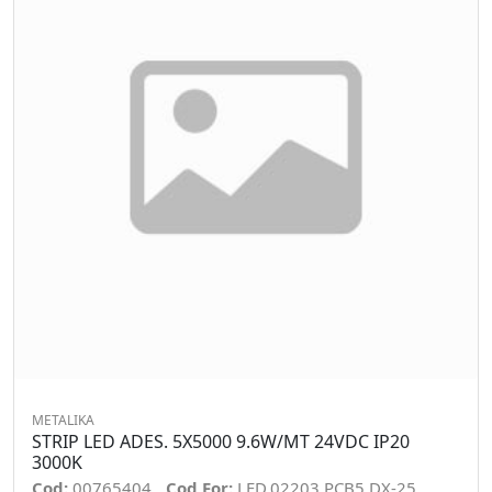
METALIKA
STRIP LED ADES. 5X5000 9.6W/MT 24VDC IP20
3000K
Cod:
00765404
Cod For:
LED.02203.PCB5.DX-25