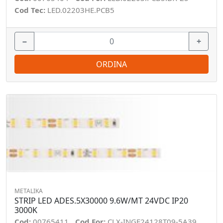
Cod Tec:
LED.02203HE.PCB5
−
+
ORDINA
METALIKA
STRIP LED ADES.5X30000 9.6W/MT 24VDC IP20
3000K
Cod:
00765411
Cod For:
CLX-INGF24128T09-5A39