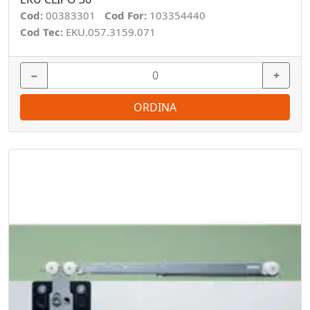
Cod:
00383301
Cod For:
103354440
Cod Tec:
EKU.057.3159.071
−
+
ORDINA