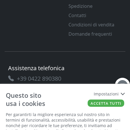
Spedizione
Contatti
Condizioni di vendita
Domande frequenti
Assistenza telefonica
+39 0422 890380
Questo sito
Impostazioni
usa i cookies
ACCETTA TUTTI
PAVANELLO SRL
P.IVA
03432690265
Cap. Soc.
100.000
Per garantirti la migliore esperienza sul nostro sito in
termini di funzionalità, accessibilità, usabilità e prestazioni
nonché per ricordare le tue preferenze, ti invitiamo ad