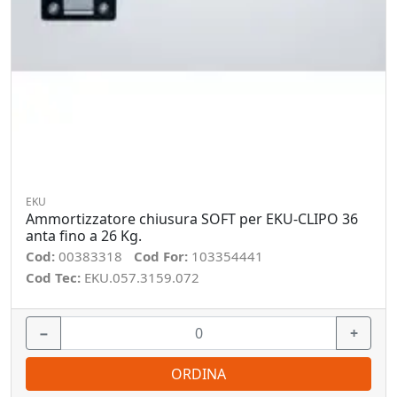
EKU
Ammortizzatore chiusura SOFT per EKU-CLIPO 36
anta fino a 26 Kg.
Cod:
00383318
Cod For:
103354441
Cod Tec:
EKU.057.3159.072
−
+
ORDINA