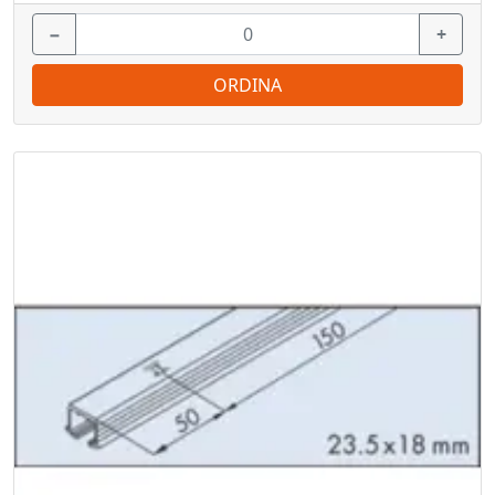
−
+
ORDINA