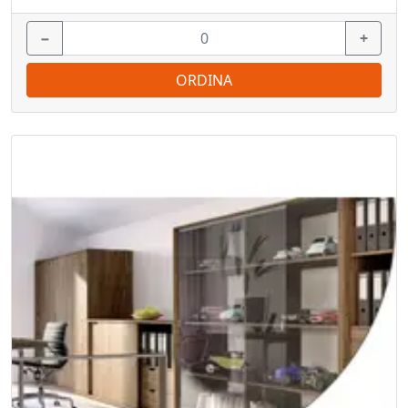
−
+
ORDINA