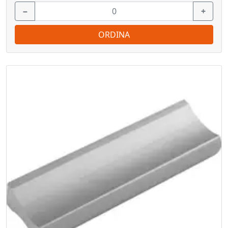
−
+
ORDINA