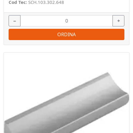
Cod Tec:
SCH.103.302.648
−
+
ORDINA