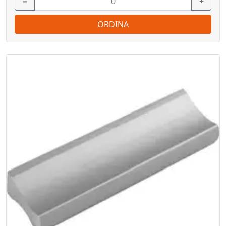
−
+
ORDINA