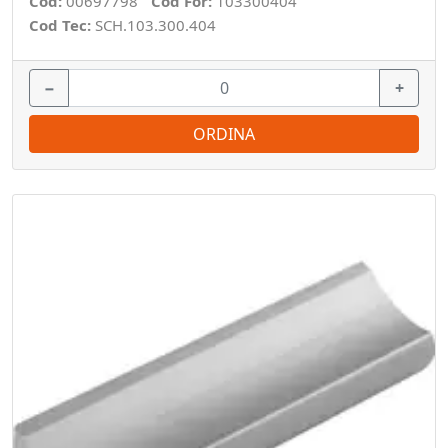
Cod:
00697798
Cod For:
103300404
Cod Tec:
SCH.103.300.404
−
+
ORDINA