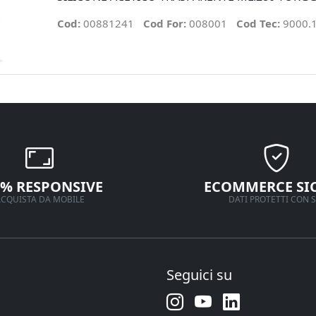
Cod:
00881241
Cod For:
008001
Cod Tec:
9000.
0% RESPONSIVE
ECOMMERCE SI
CQUISTA DA MOBILE
DATI PROTETTI CON S
Seguici su