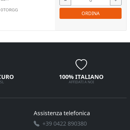
−
+
10TORGG
ORDINA
CURO
100% ITALIANO
SL
AFFIDATI A NOI
Assistenza telefonica
+39 0422 890380