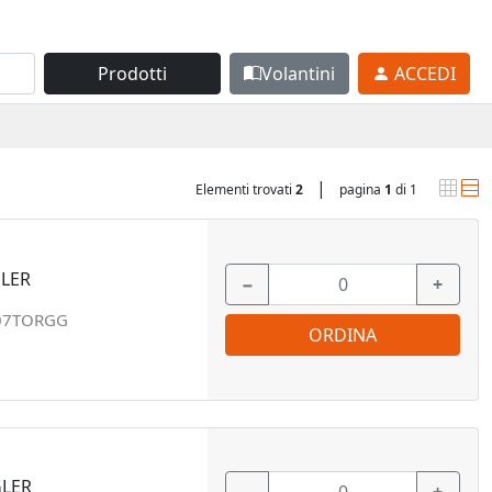
Prodotti
Volantini
ACCEDI
|
Elementi trovati
2
pagina
1
di 1
GLER
−
+
07TORGG
ORDINA
GLER