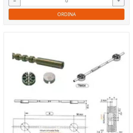
−
+
ORDINA