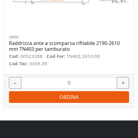
OMM
Raddrizza ante a scomparsa rifilabile 2190-2610
mm TN403 per tamburato
Cod:
00523288
Cod For:
TN403.2610.00
Cod Tec:
3459.39
−
+
ORDINA