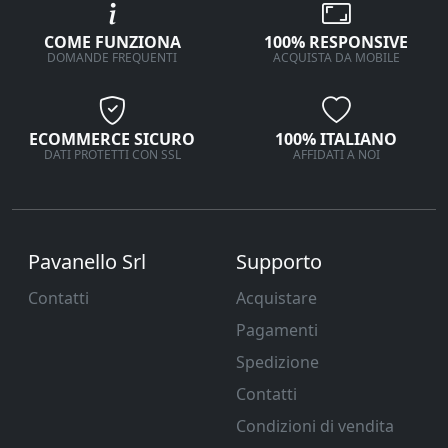
COME FUNZIONA
100% RESPONSIVE
DOMANDE FREQUENTI
ACQUISTA DA MOBILE
ECOMMERCE SICURO
100% ITALIANO
DATI PROTETTI CON SSL
AFFIDATI A NOI
Pavanello Srl
Supporto
Contatti
Acquistare
Pagamenti
Spedizione
Contatti
Condizioni di vendita