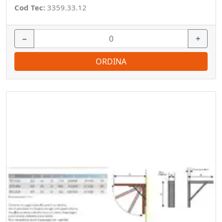
Cod Tec:
3359.33.12
−
+
ORDINA