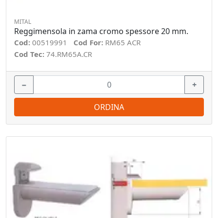
MITAL
Reggimensola in zama cromo spessore 20 mm.
Cod:
00519991
Cod For:
RM65 ACR
Cod Tec:
74.RM65A.CR
−
+
ORDINA