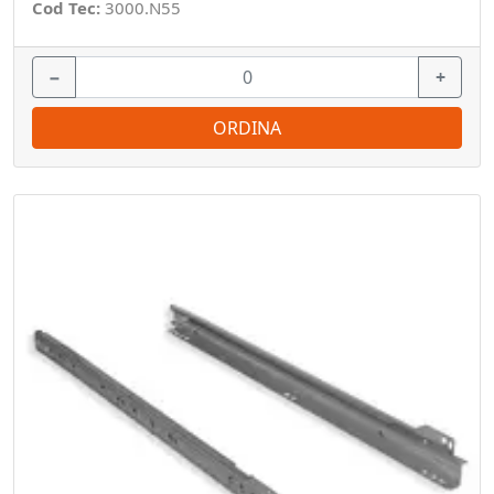
Cod Tec:
3000.N55
−
+
ORDINA