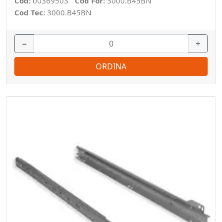
Cod:
00369503
Cod For:
3000.B45BN
Cod Tec:
3000.B45BN
−
+
ORDINA