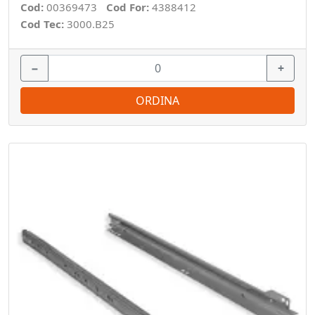
Cod:
00369473
Cod For:
4388412
Cod Tec:
3000.B25
−
+
ORDINA