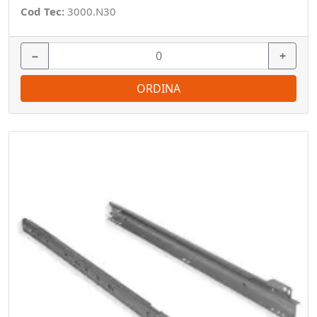
Cod Tec:
3000.N30
−
+
ORDINA