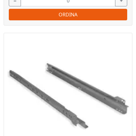
−
+
ORDINA