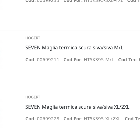
Cod:
00699235
Cod For:
HT5K395-3XL-4XL
Cod T
HOGERT
SEVEN Maglia termica scura siva/siva M/L
Cod:
00699211
Cod For:
HT5K395-M/L
Cod Tec:
HOGERT
SEVEN Maglia termica scura siva/siva XL/2XL
Cod:
00699228
Cod For:
HT5K395-XL/2XL
Cod T