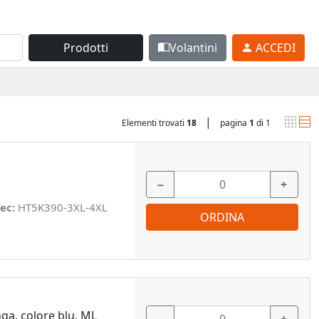
Prodotti
Volantini
ACCEDI
|
Elementi trovati
18
pagina
1
di 1
−
+
ec:
HT5K390-3XL-4XL
ORDINA
ga, colore blu, ML