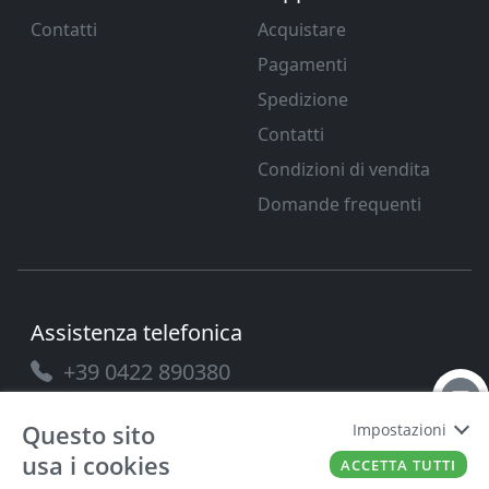
Contatti
Acquistare
Pagamenti
Spedizione
Contatti
Condizioni di vendita
Domande frequenti
Assistenza telefonica
+39 0422 890380
Questo sito
Impostazioni
usa i cookies
ACCETTA TUTTI
PAVANELLO SRL
P.IVA
03432690265
Cap. Soc.
100.000