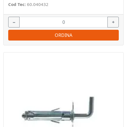
Cod Tec:
60.040432
−
+
ORDINA