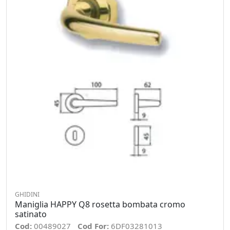
GHIDINI
Maniglia HAPPY Q8 rosetta bombata cromo
satinato
Cod:
00489027
Cod For:
6DF03281013