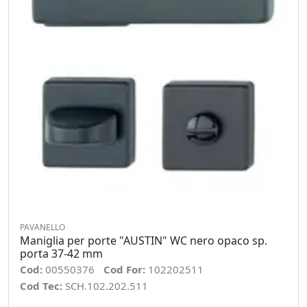
PAVANELLO
Maniglia per porte "AUSTIN" WC nero opaco sp.
porta 37-42 mm
Cod:
00550376
Cod For:
102202511
Cod Tec:
SCH.102.202.511