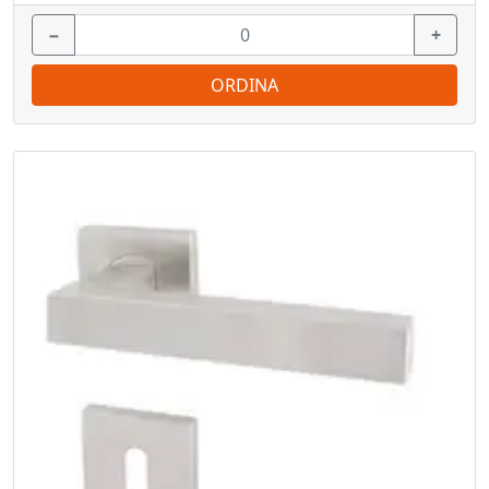
−
+
ORDINA