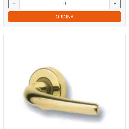
−
+
ORDINA