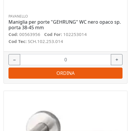
PAVANELLO
Maniglia per porte "GEHRUNG" WC nero opaco sp.
porta 38-45 mm
Cod:
00563956
Cod For:
102253014
Cod Tec:
SCH.102.253.014
−
+
ORDINA