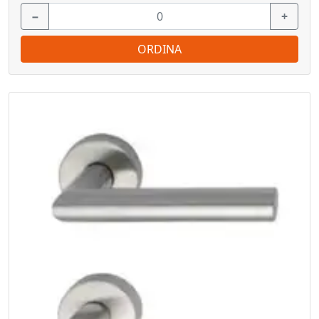
−
+
ORDINA