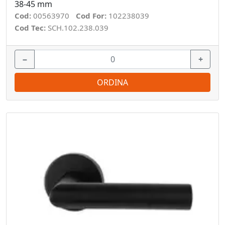
38-45 mm
Cod:
00563970
Cod For:
102238039
Cod Tec:
SCH.102.238.039
−
+
ORDINA