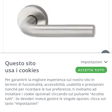
Questo sito
Impostazioni
usa i cookies
ACCETTA TUTTI
Per garantirti la migliore esperienza sul nostro sito in
termini di funzionalità, accessibilità, usabilità e prestazioni
nonché per ricordare le tue preferenze, ti invitiamo ad
installare i cookie opzionali cliccando sul pulsante "Accetta
tutti". Se desideri invece gestire le singole opzioni, clicca sul
PAVANELLO
tasto "Impostazioni"
Maniglia per porte "HORIZONT" PATENT inox
satinato sp. porta 38-45 mm