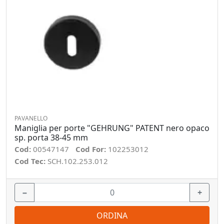
PAVANELLO
Maniglia per porte "GEHRUNG" PATENT nero opaco
sp. porta 38-45 mm
Cod:
00547147
Cod For:
102253012
Cod Tec:
SCH.102.253.012
−
+
ORDINA