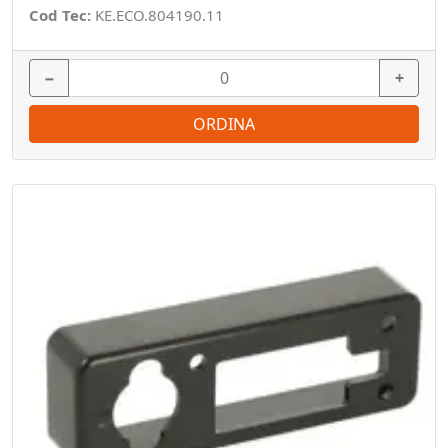
Cod Tec:
KE.ECO.804190.11
−
+
ORDINA