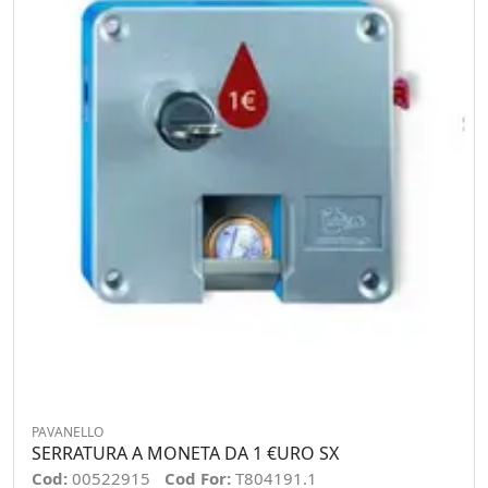
PAVANELLO
SERRATURA A MONETA DA 1 €URO SX
Cod:
00522915
Cod For:
T804191.1