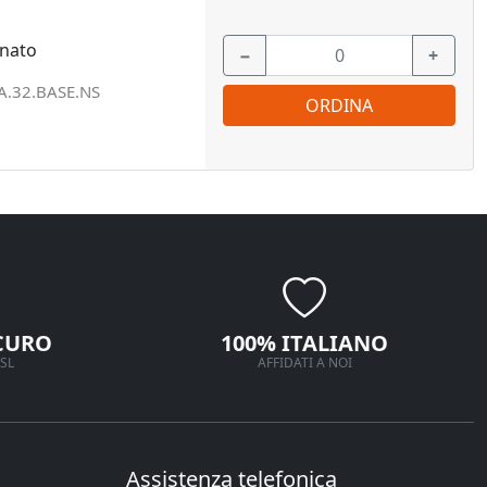
inato
−
+
.32.BASE.NS
ORDINA
CURO
100% ITALIANO
SL
AFFIDATI A NOI
Assistenza telefonica