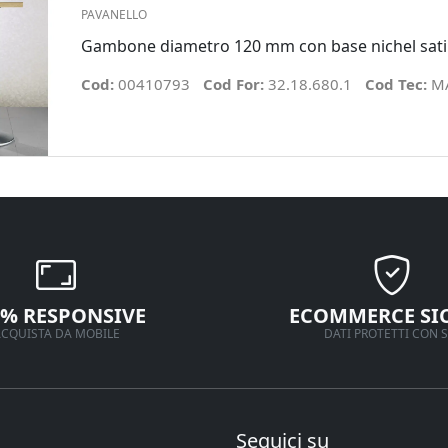
PAVANELLO
Gambone diametro 120 mm con base nichel sat
Cod:
00410793
Cod For:
32.18.680.1
Cod Tec:
MA
0% RESPONSIVE
ECOMMERCE SI
CQUISTA DA MOBILE
DATI PROTETTI CON S
Seguici su