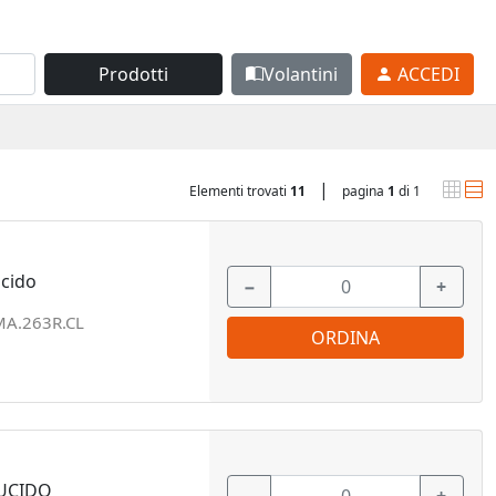
Prodotti
Volantini
ACCEDI
|
Elementi trovati
11
pagina
1
di 1
cido
−
+
MA.263R.CL
ORDINA
LUCIDO