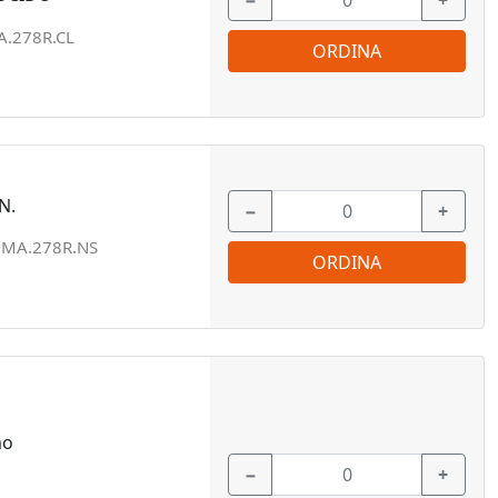
−
+
.278R.CL
ORDINA
N.
−
+
:
MA.278R.NS
ORDINA
mo
−
+