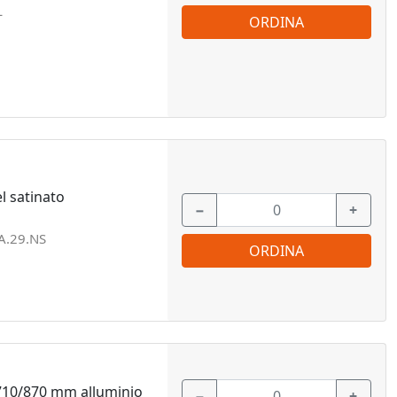
L
ORDINA
 satinato
−
+
.29.NS
ORDINA
10/870 mm alluminio
−
+