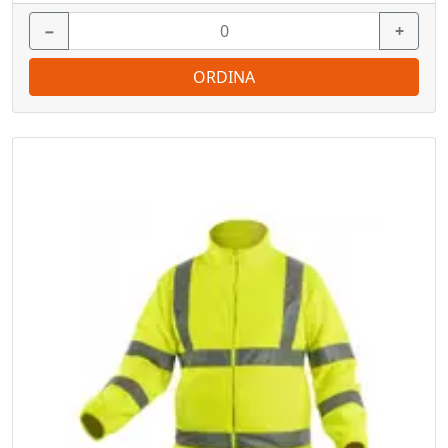
−
+
ORDINA