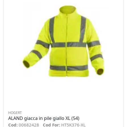
HOGERT
ALAND giacca in pile giallo XL (54)
Cod:
00682428
Cod For:
HT5K376-XL