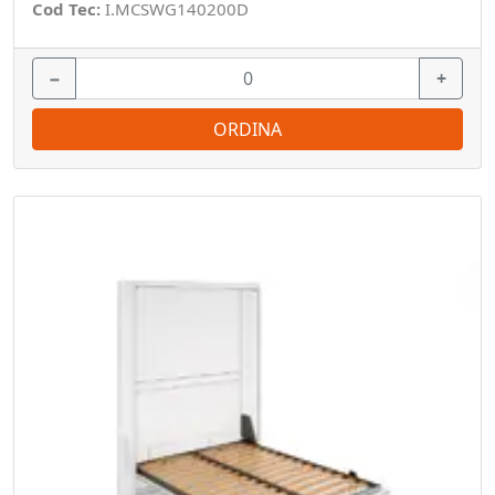
Cod Tec:
I.MCSWG140200D
−
+
ORDINA