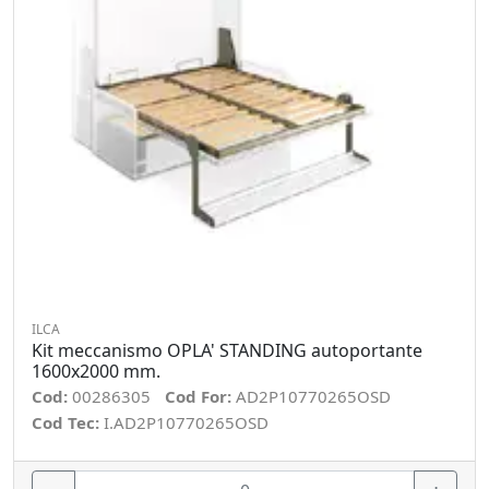
ILCA
Kit meccanismo OPLA' STANDING autoportante
1600x2000 mm.
Cod:
00286305
Cod For:
AD2P10770265OSD
Cod Tec:
I.AD2P10770265OSD