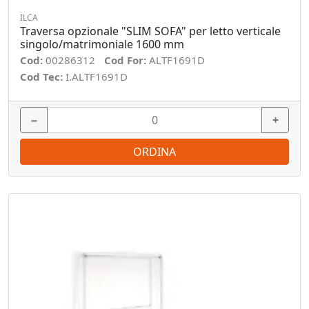
ILCA
Traversa opzionale "SLIM SOFA" per letto verticale
singolo/matrimoniale 1600 mm
Cod:
00286312
Cod For:
ALTF1691D
Cod Tec:
I.ALTF1691D
−
+
ORDINA