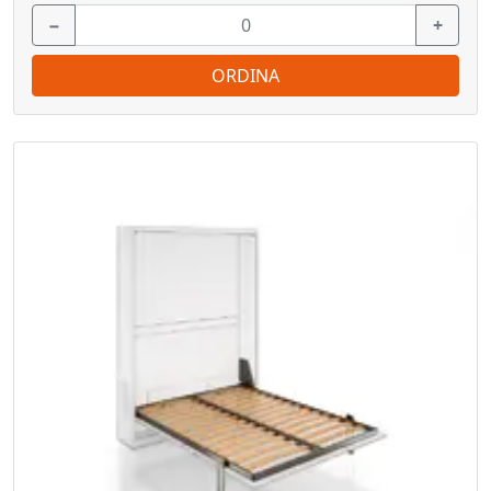
−
+
ORDINA