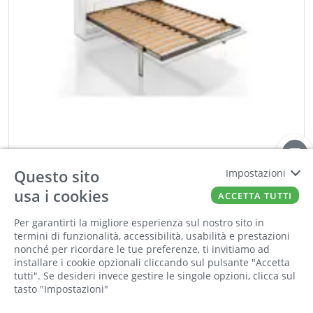
ILCA
Questo sito
Impostazioni
MECCANISMO VERT. SWING + FERRA M. + CARTER
usa i cookies
Cod:
00876759
Cod For:
MCSWG180200D
ACCETTA TUTTI
Cod Tec:
I.MCSWG180200D
Per garantirti la migliore esperienza sul nostro sito in
termini di funzionalità, accessibilità, usabilità e prestazioni
nonché per ricordare le tue preferenze, ti invitiamo ad
−
+
installare i cookie opzionali cliccando sul pulsante "Accetta
tutti". Se desideri invece gestire le singole opzioni, clicca sul
ORDINA
tasto "Impostazioni"