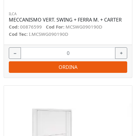
ILCA
MECCANISMO VERT. SWING + FERRA M. + CARTER
Cod:
00876599
Cod For:
MCSWG090190D
Cod Tec:
I.MCSWG090190D
−
+
ORDINA