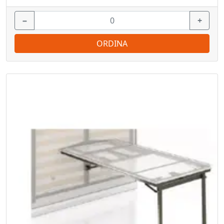
−
+
ORDINA