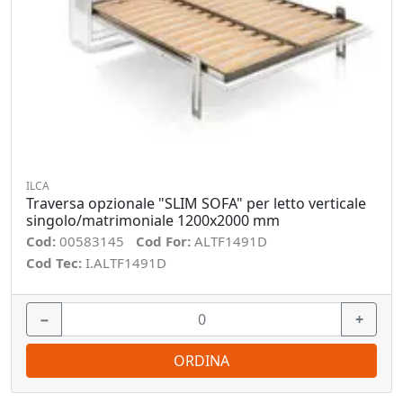
ILCA
Traversa opzionale "SLIM SOFA" per letto verticale
singolo/matrimoniale 1200x2000 mm
Cod:
00583145
Cod For:
ALTF1491D
Cod Tec:
I.ALTF1491D
−
+
ORDINA