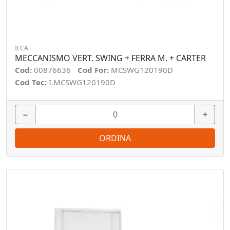
ILCA
MECCANISMO VERT. SWING + FERRA M. + CARTER
Cod:
00876636
Cod For:
MCSWG120190D
Cod Tec:
I.MCSWG120190D
−
+
ORDINA