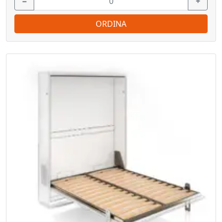
−
+
ORDINA