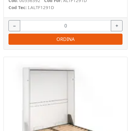
Cod:
00556392
Cod For:
ALTF1291D
Cod Tec:
I.ALTF1291D
−
+
ORDINA