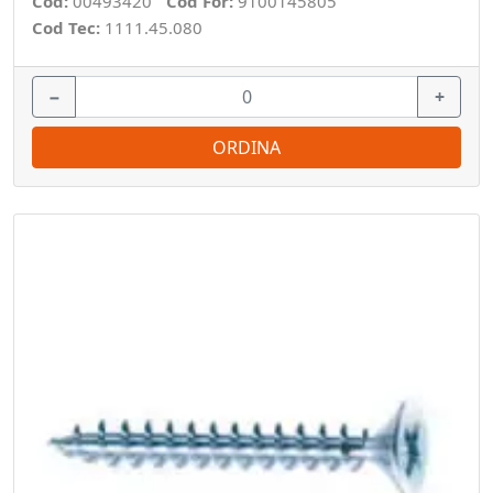
Cod:
00493420
Cod For:
9100145805
Cod Tec:
1111.45.080
−
+
ORDINA