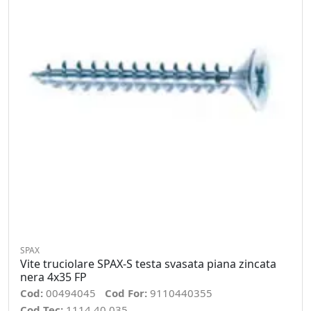
SPAX
Vite truciolare SPAX-S testa svasata piana zincata
nera 4x35 FP
Cod:
00494045
Cod For:
9110440355
Cod Tec:
1114.40.035