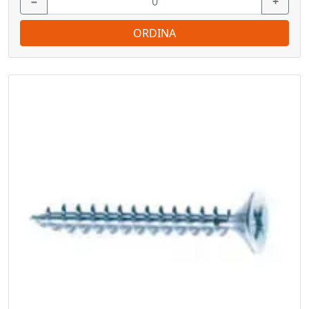
−
+
ORDINA