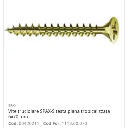
SPAX
Vite truciolare SPAX-S testa piana tropicalizzata
6x70 mm.
Cod:
00420211
Cod For:
1113.60.070