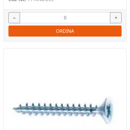
−
+
ORDINA