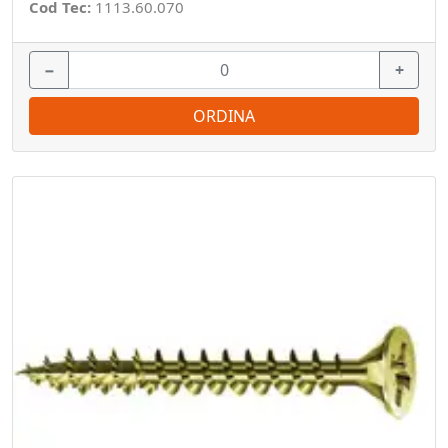
Cod Tec:
1113.60.070
−
+
ORDINA