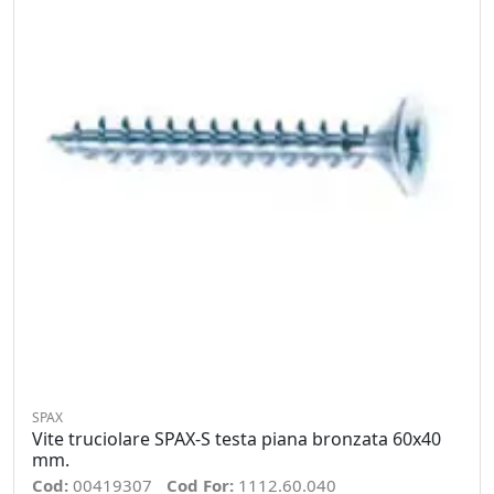
SPAX
Vite truciolare SPAX-S testa piana bronzata 60x40
mm.
Cod:
00419307
Cod For:
1112.60.040