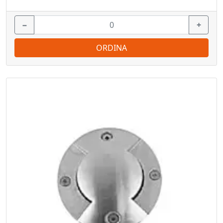
−
+
ORDINA