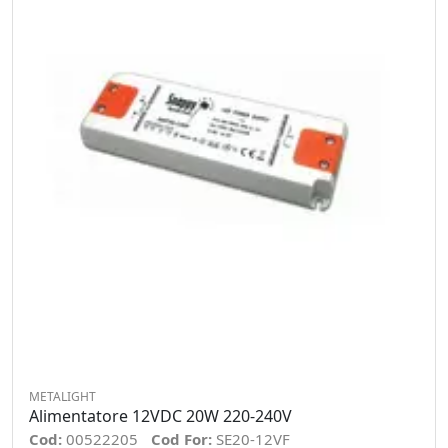
METALIGHT
Alimentatore 12VDC 20W 220-240V
Cod:
00522205
Cod For:
SE20-12VF