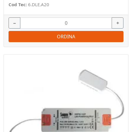
Cod Tec:
6.DLE.A20
−
+
ORDINA