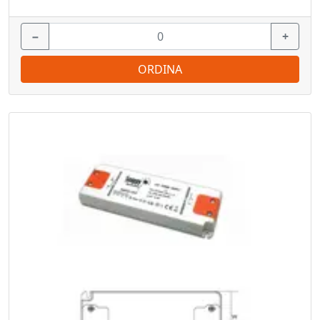
−
+
ORDINA