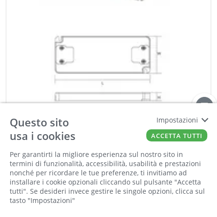
Questo sito
Impostazioni
usa i cookies
ACCETTA TUTTI
METALIGHT
ALIMENTATORE 24VDC 30W 220-240V
Per garantirti la migliore esperienza sul nostro sito in
Cod:
00522243
Cod For:
SS30-24VF
termini di funzionalità, accessibilità, usabilità e prestazioni
Cod Tec:
6.DLE.A30-24
nonché per ricordare le tue preferenze, ti invitiamo ad
installare i cookie opzionali cliccando sul pulsante "Accetta
tutti". Se desideri invece gestire le singole opzioni, clicca sul
−
+
tasto "Impostazioni"