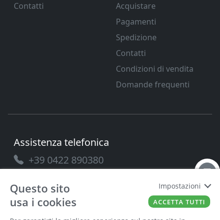
Contatti
Acquistare
Pagamenti
Spedizione
Contatti
Condizioni di vendita
Domande frequenti
Assistenza telefonica
+39 0422 890380
Questo sito
Impostazioni
usa i cookies
ACCETTA TUTTI
PAVANELLO SRL
P.IVA
03432690265
Cap. Soc.
100.000