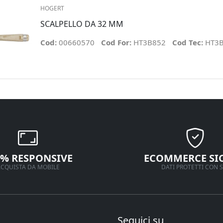
HOGERT
SCALPELLO DA 32 MM
Cod:
00660570
Cod For:
HT3B852
Cod Tec:
HT3
0% RESPONSIVE
ECOMMERCE SI
CQUISTA DA MOBILE
DATI PROTETTI CON S
Seguici su