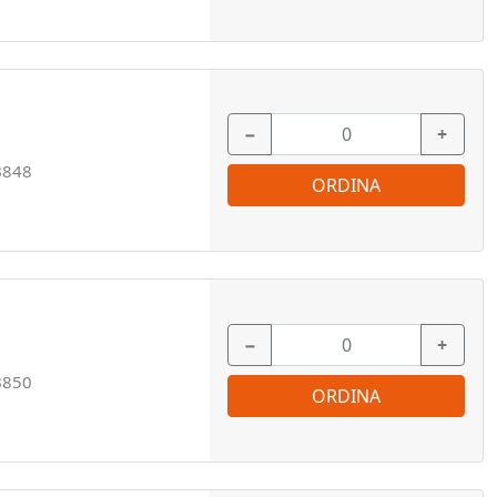
−
+
B848
ORDINA
−
+
B850
ORDINA