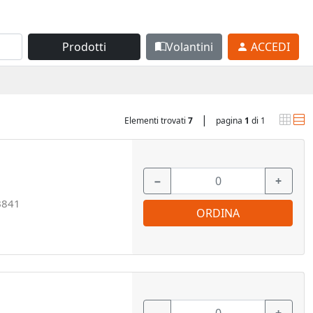
Prodotti
Volantini
ACCEDI
|
Elementi trovati
7
pagina
1
di 1
−
+
B841
ORDINA