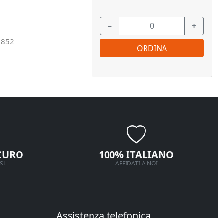
−
+
B852
ORDINA
CURO
100% ITALIANO
SL
AFFIDATI A NOI
Assistenza telefonica