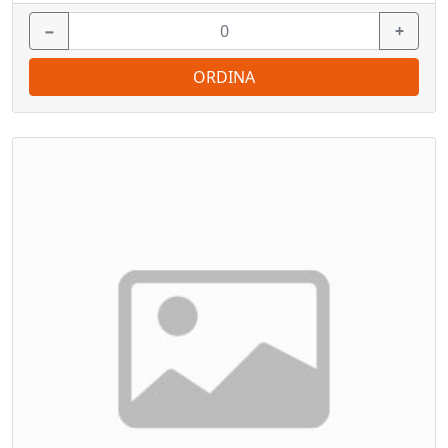
−
+
ORDINA