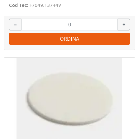
Cod Tec:
F7049.13744V
−
+
ORDINA