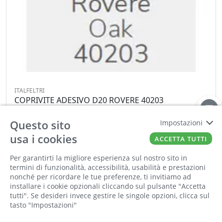
ITALFELTRI
COPRIVITE ADESIVO D20 ROVERE 40203
Cod:
00388658
Cod For:
113002604
Questo sito
Impostazioni
Cod Tec:
F7049.40203
usa i cookies
ACCETTA TUTTI
−
+
Per garantirti la migliore esperienza sul nostro sito in
Informiamo la nostra clientela che saremo
termini di funzionalità, accessibilità, usabilità e prestazioni
chiusi per la pausa estiva dall'8 al 23 agosto
nonché per ricordare le tue preferenze, ti invitiamo ad
ORDINA
compresi. Tutti gli ordini online ricevuti
installare i cookie opzionali cliccando sul pulsante "Accetta
durante la chiusura saranno elaborati a partire
tutti". Se desideri invece gestire le singole opzioni, clicca sul
tasto "Impostazioni"
dal 24 agosto