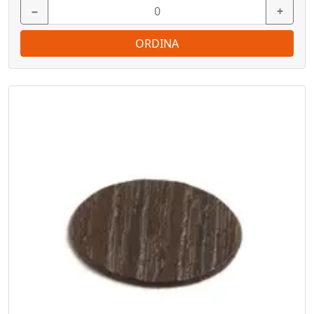
−
+
ORDINA