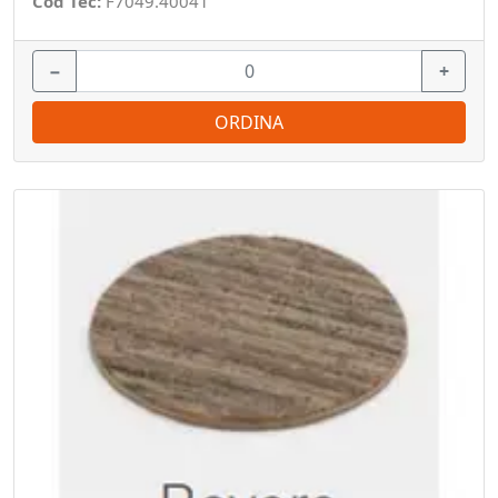
Cod Tec:
F7049.40041
−
+
ORDINA