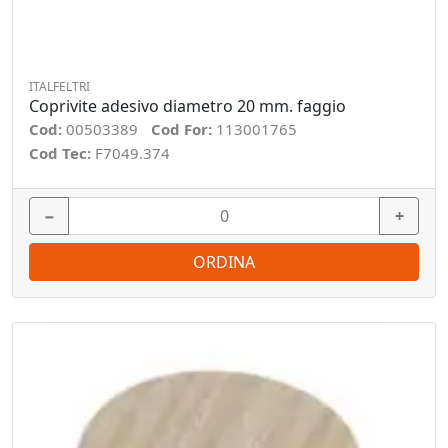
ITALFELTRI
Coprivite adesivo diametro 20 mm. faggio
Cod:
00503389
Cod For:
113001765
Cod Tec:
F7049.374
−
+
ORDINA