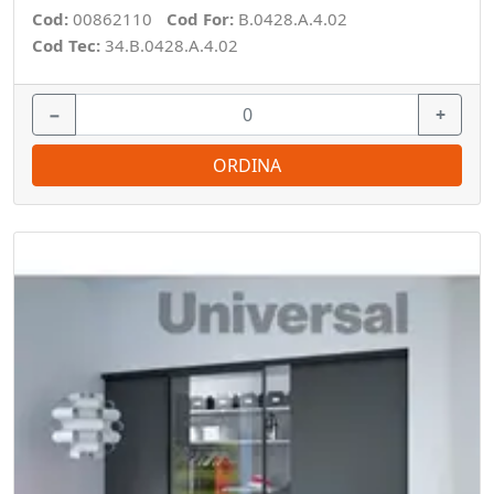
Cod:
00862110
Cod For:
B.0428.A.4.02
Cod Tec:
34.B.0428.A.4.02
−
+
ORDINA