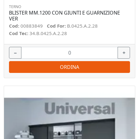
TERNO
BLISTER MM.1200 CON GIUNTI E GUARNIZIONE
VER
Cod:
00883849
Cod For:
B.0425.A.2.28
Cod Tec:
34.B.0425.A.2.28
−
+
ORDINA