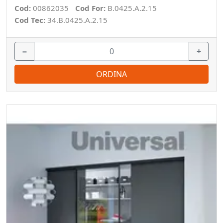
Cod:
00862035
Cod For:
B.0425.A.2.15
Cod Tec:
34.B.0425.A.2.15
−
+
ORDINA