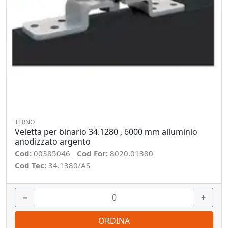
TERNO
Veletta per binario 34.1280 , 6000 mm alluminio
anodizzato argento
Cod:
00385046
Cod For:
8020.01380
Cod Tec:
34.1380/AS
−
+
ORDINA