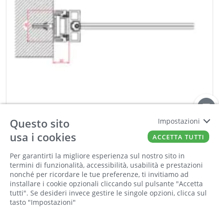
Questo sito
Impostazioni
usa i cookies
ACCETTA TUTTI
TERNO
Per garantirti la migliore esperienza sul nostro sito in
BLISTER MM.2200 CON GIUNTI E GUARNIZIONE ME
termini di funzionalità, accessibilità, usabilità e prestazioni
Cod:
00883863
Cod For:
B.0428.A.4.28
nonché per ricordare le tue preferenze, ti invitiamo ad
Cod Tec:
34.B.0428.A.4.28
installare i cookie opzionali cliccando sul pulsante "Accetta
tutti". Se desideri invece gestire le singole opzioni, clicca sul
tasto "Impostazioni"
−
+