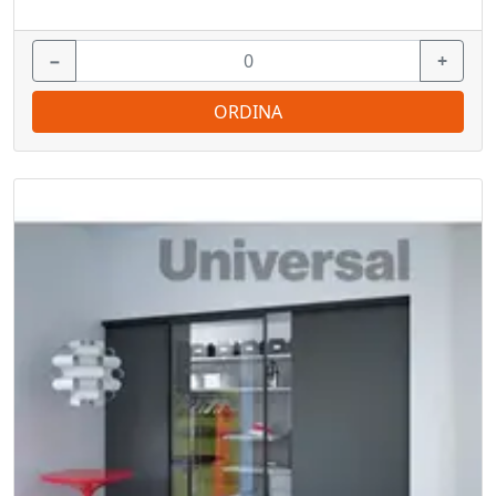
−
+
ORDINA