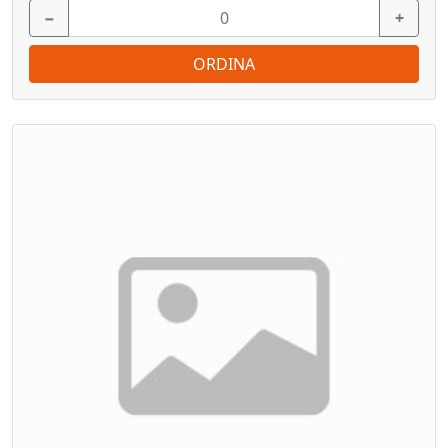
−
+
ORDINA