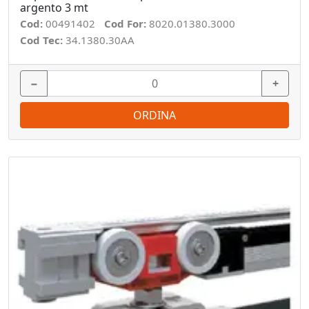
argento 3 mt
Cod:
00491402
Cod For:
8020.01380.3000
Cod Tec:
34.1380.30AA
−
+
ORDINA