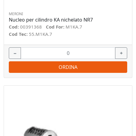
MERONI
Nucleo per cilindro KA nichelato NR7
Cod:
00391368
Cod For:
M1KA.7
Cod Tec:
55.M1KA.7
−
+
ORDINA