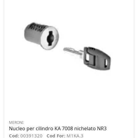
MERONI
Nucleo per cilindro KA 7008 nichelato NR3
Cod:
00391320
Cod For:
M1KA.3