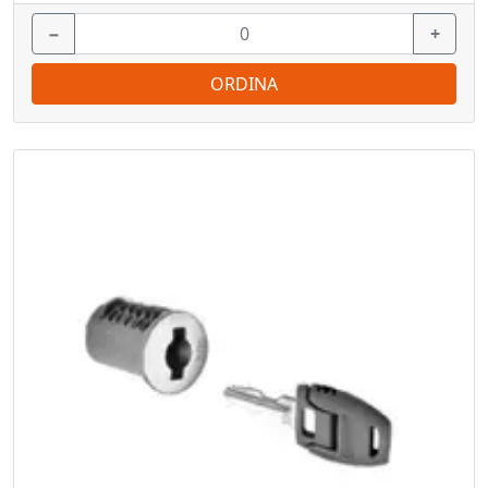
−
+
ORDINA