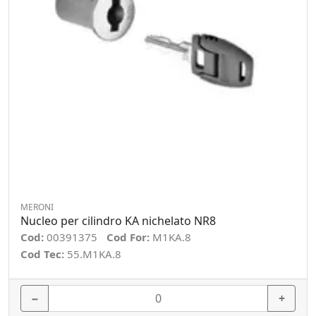
MERONI
Nucleo per cilindro KA nichelato NR8
Cod:
00391375
Cod For:
M1KA.8
Cod Tec:
55.M1KA.8
−
+