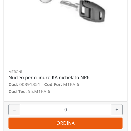
MERONI
Nucleo per cilindro KA nichelato NR6
Cod:
00391351
Cod For:
M1KA.6
Cod Tec:
55.M1KA.6
−
+
ORDINA