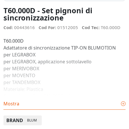
T60.000D - Set pignoni di
sincronizzazione
Cod:
00443616
Cod For:
01512005
Cod Tec:
T60.000D
T60.000D
Adattatore di sincronizzazione TIP-ON BLUMOTION
per LEGRABOX
per LEGRABOX, applicazione sottolavello
per MERIVOBOX
per MOVENTO
per TANDEMBOX
Materiale: Plastica
Colore/superficie: RAL 7035 grigio luce
Composizione dell'articolo: 1 pezzi
Mostra
Vedi pagina catalogo
BRAND
BLUM