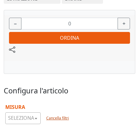
Colore/superficie: Zincate
per adattatore
−
+
Composizione dell'articolo: Set
ORDINA
Vedi pagina catalogo
Configura l'articolo
MISURA
SELEZIONA
Cancella filtri