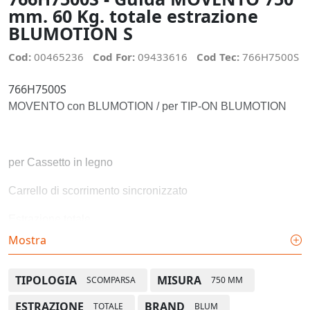
mm. 60 Kg. totale estrazione
BLUMOTION S
Cod:
00465236
Cod For:
09433616
Cod Tec:
766H7500S
766H7500S
MOVENTO con BLUMOTION / per TIP-ON BLUMOTION
per Cassetto in legno
Carrello di scorrimento sincronizzato
Estrazione totale
Mostra
Lunghezza nominale: 750 mm
portata dinamica: 60 kg
TIPOLOGIA
MISURA
SCOMPARSA
750 MM
Materiale: Acciaio
ESTRAZIONE
BRAND
TOTALE
BLUM