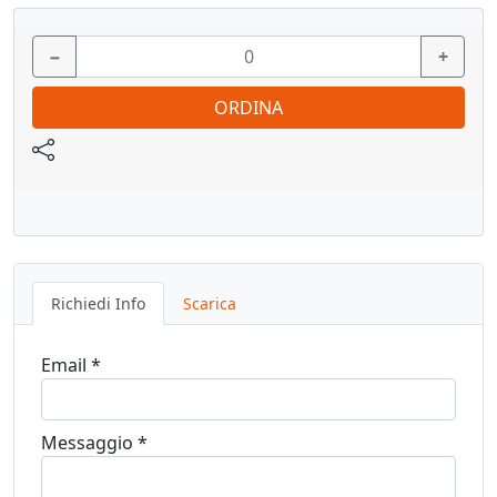
Entrambe le varianti sono realizzate in MDF nero
rivestito superficialmente in tranciato di vero legno,
−
+
senza nodi che conferisce loro un aspetto e carattere
unico.
ORDINA
NOVITA’, da oggi il sistema PROFF si arricchisce di
nuovi accessori: Mensole in acciaio
In 3 misure per i supporti, semplici da fissare e utili a
soddisfare tutte le esigenze, mantenendo inalterato il
design della parete!
Richiedi Info
Scarica
Email *
Messaggio *