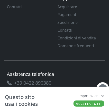
Contatti
Acquistare
Pagamenti
Spedizione
Contatti
Condizioni di vendita
Domande frequenti
Assistenza telefonica
+39 0422 890380
Questo sito
Impostazioni
usa i cookies
ACCETTA TUTTI
PAVANELLO SRL
P.IVA
03432690265
Cap. Soc.
100.000