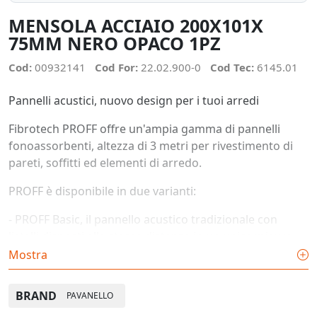
MENSOLA ACCIAIO 200X101X
75MM NERO OPACO 1PZ
Cod:
00932141
Cod For:
22.02.900-0
Cod Tec:
6145.01
Pannelli acustici, nuovo design per i tuoi arredi
Fibrotech PROFF offre un'ampia gamma di pannelli
fonoassorbenti, altezza di 3 metri per rivestimento di
pareti, soffitti ed elementi di arredo.
PROFF è disponibile in due varianti:
-
PROFF Basic, il pannello acustico tradizionale con
listelli disposti alla stessa distanza in un unica misura
Mostra
-
PROFF Signatur, si contraddistingue per avere i listelli
di diverse larghezze e disposti a distanza variabile,
BRAND
PAVANELLO
creando un aspetto più movimentato.