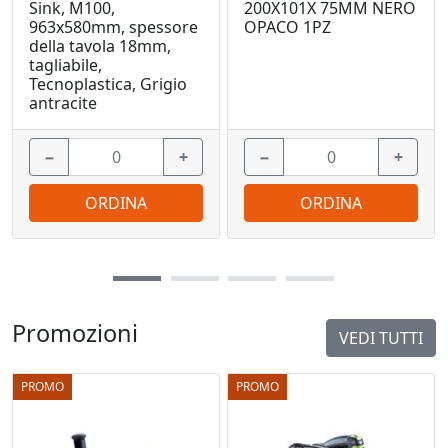
Sink, M100,
200X101X 75MM NERO
963x580mm, spessore
OPACO 1PZ
della tavola 18mm,
tagliabile,
Tecnoplastica, Grigio
antracite
−
+
−
+
ORDINA
ORDINA
Promozioni
VEDI TUTTI
PROMO
PROMO