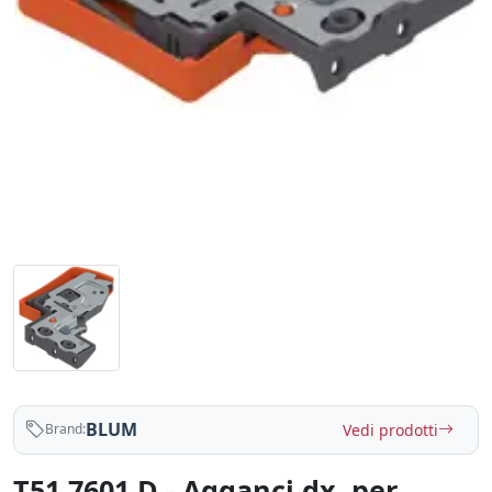
BLUM
Vedi prodotti
Brand:
T51.7601.D - Agganci dx. per