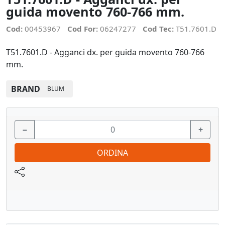
guida movento 760-766 mm.
Cod:
00453967
Cod For:
06247277
Cod Tec:
T51.7601.D
T51.7601.D - Agganci dx. per guida movento 760-766
mm.
BRAND
BLUM
−
+
ORDINA