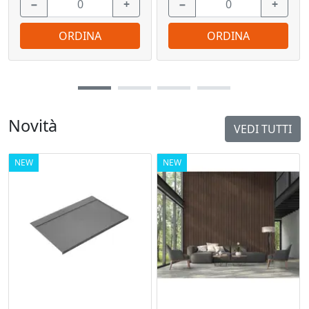
−
+
−
+
ORDINA
ORDINA
Novità
VEDI TUTTI
NEW
NEW