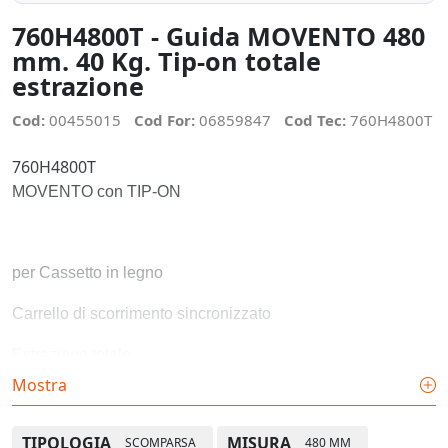
760H4800T - Guida MOVENTO 480
mm. 40 Kg. Tip-on totale
estrazione
Cod:
00455015
Cod For:
06859847
Cod Tec:
760H4800T
760H4800T
MOVENTO con TIP-ON
per Cassetto in legno
Carrello di scorrimento sincronizzato
Estrazione totale
Mostra
Lunghezza nominale: 480 mm
portata dinamica: 40 kg
TIPOLOGIA
MISURA
SCOMPARSA
480 MM