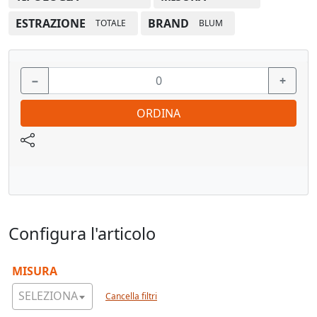
Materiale: Acciaio
ESTRAZIONE
BRAND
TOTALE
BLUM
Colore/superficie: Zincate
per adattatore
−
+
Composizione dell'articolo: Set
ORDINA
Vedi pagina catalogo
Configura l'articolo
MISURA
SELEZIONA
Cancella filtri