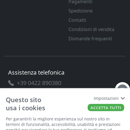
Pagamenti
Spedizione
Contatti
Condizioni di vendita
Domande frequenti
Assistenza telefonica
+39 0422 890380
Questo sito
Impostazioni
usa i cookies
ACCETTA TUTTI
PAVANELLO SRL
P.IVA
03432690265
Cap. Soc.
100.000
Per garantirti la migliore esperienza sul nostro sito in
termini di funzionalità, accessibilità, usabilità e prestazioni
nonché per ricordare le tue preferenze, ti invitiamo ad