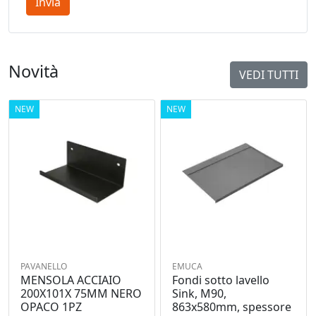
Invia
Novità
VEDI TUTTI
NEW
NEW
PAVANELLO
EMUCA
MENSOLA ACCIAIO
Fondi sotto lavello
200X101X 75MM NERO
Sink, M90,
OPACO 1PZ
863x580mm, spessore