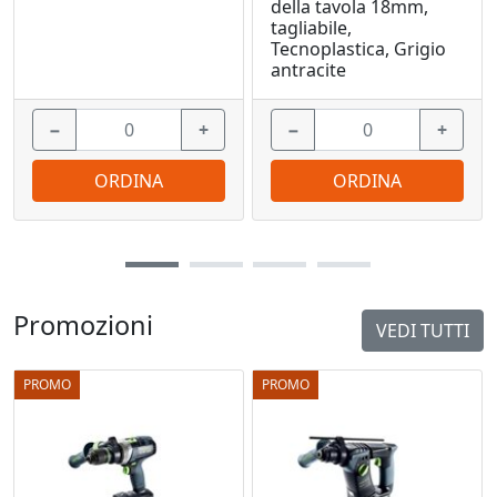
della tavola 18mm,
tagliabile,
Tecnoplastica, Grigio
antracite
−
+
−
+
ORDINA
ORDINA
Promozioni
VEDI TUTTI
PROMO
PROMO