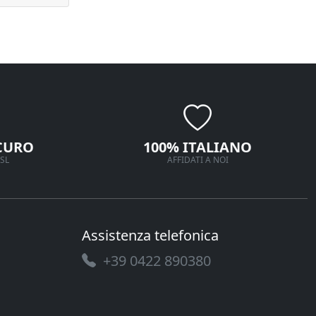
CURO
100% ITALIANO
SL
AFFIDATI A NOI
Assistenza telefonica
+39 0422 890380