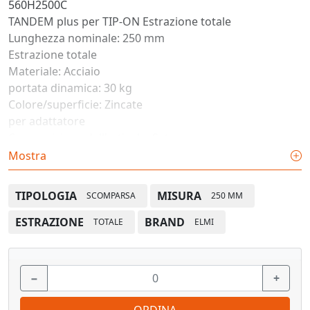
560H2500C
TANDEM plus per TIP-ON Estrazione totale
Lunghezza nominale: 250 mm
Estrazione totale
Materiale: Acciaio
portata dinamica: 30 kg
Colore/superficie: Zincate
per adattatore
Composizione dell'articolo: Set
Mostra
TIPOLOGIA
MISURA
SCOMPARSA
250 MM
ESTRAZIONE
BRAND
TOTALE
ELMI
−
+