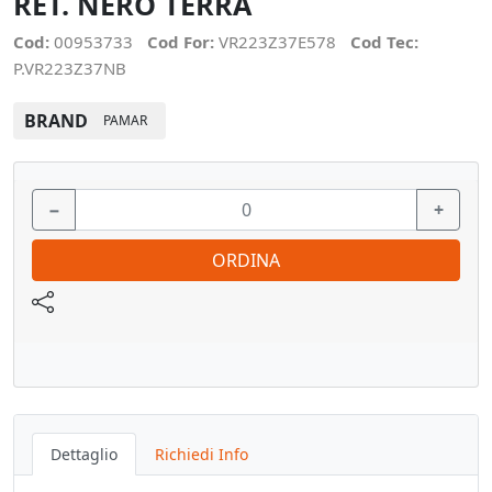
RET. NERO TERRA
Cod:
00953733
Cod For:
VR223Z37E578
Cod Tec:
P.VR223Z37NB
BRAND
PAMAR
−
+
ORDINA
Dettaglio
Richiedi Info