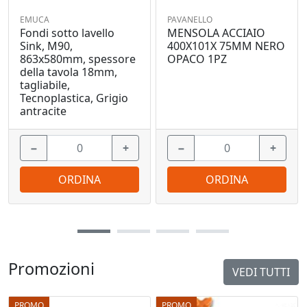
EMUCA
PAVANELLO
Fondi sotto lavello
MENSOLA ACCIAIO
Sink, M90,
400X101X 75MM NERO
863x580mm, spessore
OPACO 1PZ
della tavola 18mm,
tagliabile,
Tecnoplastica, Grigio
antracite
−
+
−
+
ORDINA
ORDINA
Promozioni
VEDI TUTTI
PROMO
PROMO