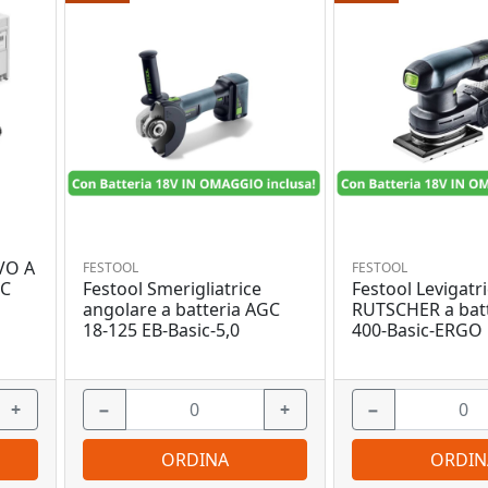
VO A
FESTOOL
FESTOOL
Festool Smerigliatrice
Festool Levigatri
IC
angolare a batteria AGC
RUTSCHER a batt
18-125 EB-Basic-5,0
400-Basic-ERGO
+
−
+
−
ORDINA
ORDIN