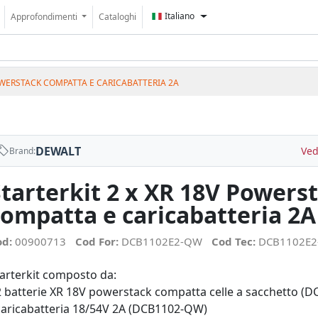
Italiano
Approfondimenti
Cataloghi
POWERSTACK COMPATTA E CARICABATTERIA 2A
DEWALT
Ved
Brand:
Starterkit 2 x XR 18V Powers
compatta e caricabatteria 2A
od:
00900713
Cod For:
DCB1102E2-QW
Cod Tec:
DCB1102E
arterkit composto da:
2 batterie XR 18V powerstack compatta celle a sacchetto (D
caricabatteria 18/54V 2A (DCB1102-QW)