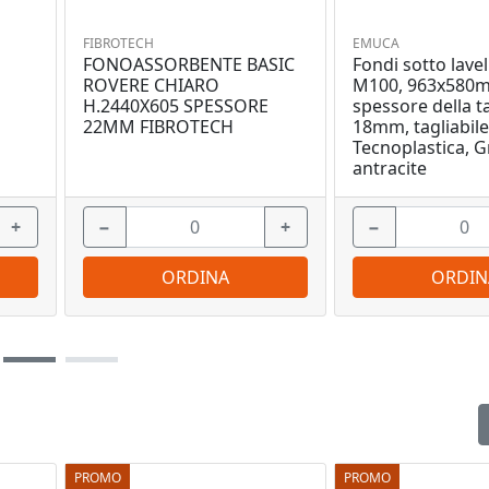
FIBROTECH
EMUCA
FONOASSORBENTE BASIC
Fondi sotto lavel
O
ROVERE CHIARO
M100, 963x580
H.2440X605 SPESSORE
spessore della t
22MM FIBROTECH
18mm, tagliabile
Tecnoplastica, G
antracite
+
−
+
−
ORDINA
ORDIN
PROMO
PROMO