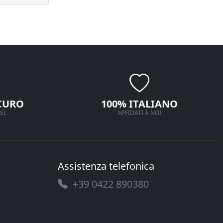
CURO
100% ITALIANO
SL
AFFIDATI A NOI
Assistenza telefonica
+39 0422 890380