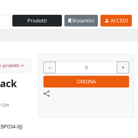
Prodotti
Volantini
ACCEDI
i prodotti
−
+
tack
ORDINA
2-QW
CBP034-XJ)