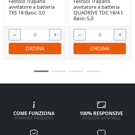
Festool Trapano
Festool Trapano
avvitatore a batteria
avvitatore a batteria
TXS 18-Basic-3,0
QUADRIVE TDC 18/4 I-
Basic-5,0
−
+
−
+
ORDINA
ORDINA
COME FUNZIONA
100% RESPONSIVE
DOMANDE FREQUENTI
ACQUISTA DA MOBILE