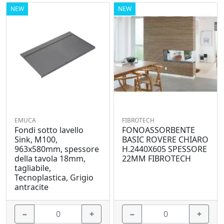
NEW
NEW
EMUCA
FIBROTECH
Fondi sotto lavello
FONOASSORBENTE
Sink, M100,
BASIC ROVERE CHIARO
963x580mm, spessore
H.2440X605 SPESSORE
della tavola 18mm,
22MM FIBROTECH
tagliabile,
Tecnoplastica, Grigio
antracite
−
+
−
+