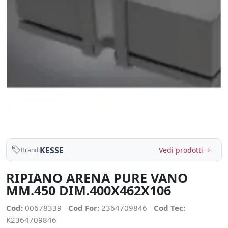
KESSE
Vedi prodotti
Brand:
RIPIANO ARENA PURE VANO
MM.450 DIM.400X462X106
Cod:
00678339
Cod For:
2364709846
Cod Tec:
K2364709846