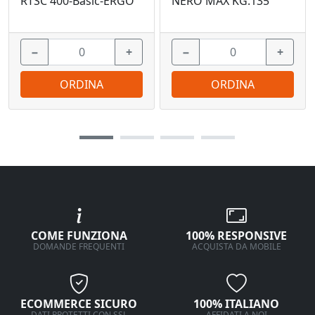
RTSC 400-Basic-ERGO
NERO MAX KG.135
−
+
−
+
ORDINA
ORDINA
COME FUNZIONA
100% RESPONSIVE
DOMANDE FREQUENTI
ACQUISTA DA MOBILE
ECOMMERCE SICURO
100% ITALIANO
DATI PROTETTI CON SSL
AFFIDATI A NOI